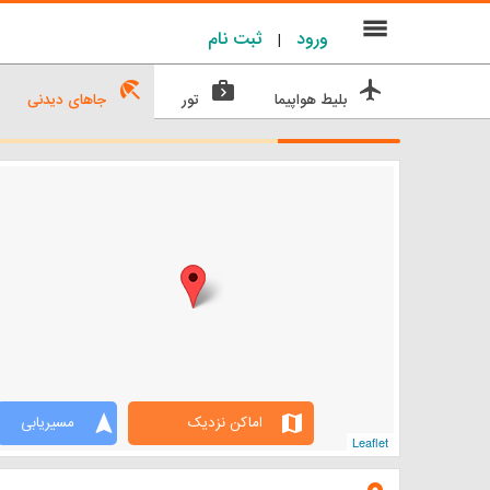
menu
ورود
ثبت نام
|
beach_access
next_week
flight
بلیط هواپیما
تور
جاهای دیدنی
navigation
map
اماکن نزدیک
مسیریابی
Leaflet