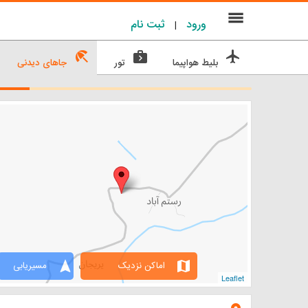
menu
ورود
ثبت نام
|
beach_access
next_week
flight
بلیط هواپیما
تور
جاهای دیدنی
navigation
map
اماکن نزدیک
مسیریابی
Leaflet