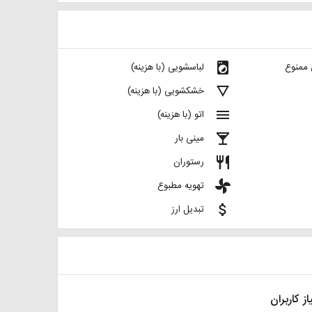
local_laundry_service
 ممنوع
لباسشویی (با هزینه)
details
خشکشویی (با هزینه)
menu
اتو (با هزینه)
local_bar
مینی بار
restaurant
رستوران
toys
تهویه مطبوع
attach_money
تبدیل ارز
از کاربران