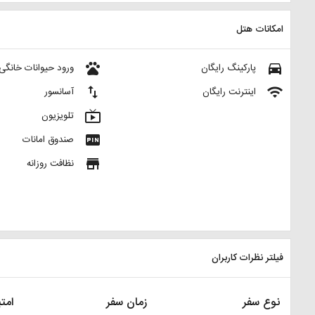
امکانات هتل
pets
directions_car
پارکینگ رایگان
ورود حیوانات خانگی
import_export
wifi
اینترنت رایگان
آسانسور
live_tv
تلویزیون
fiber_pin
صندوق امانات
store
نظافت روزانه
فیلتر نظرات کاربران
نوع سفر
زمان سفر
امتی