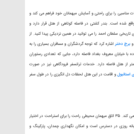
ستانبول است که امکانات مناسبی را برای راحتی و آسایش میهمانان خود فراهم می کند و
ع شده است. بندر کشتی در فاصله کوتاهی از هتل قرار دارد و
ی تاریخی سلطان احمد را می توانید در همین نزدیکی پیدا کنید. از
و
برج دختر
اشاره کرد که توجه گردشگران و مسافران بسیاری را به
است. هتل Şirin Hotel Istanbul تنها ۲۰ دقیقه پیاده با خیابان معروف بغداد فاصله دارد، جایی که تعدادی رستوران
ن یافت می شود. فرودگاه صابیحا گوکچن استانبول ۳۷ کیلومتر از هتل فاصله دارد. خدمات ترانسفر فرودگاهی نیز در صورت
 استانبول
و اقامت در این هتل لحظات دل انگیزی را در طول سفر
این هتل فوق العاده با پذیرایی گرم و خدمات عالی از بازدیدکنندگان استقبال می کند. ۳۵ اتاق میهمان محیطی راحت را برای استراحت در اختیار
 پذیرش هتل Şirin Hotel Istanbul به صورت شبانه روزی در دسترس است و امکان نگهداری چمدان، پارکینگ و