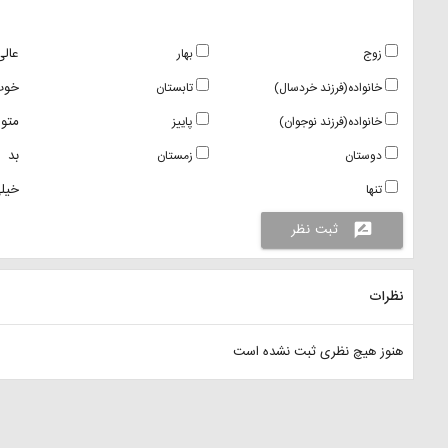
عالی
زوج
بهار
خوب
خانواده(فرزند خردسال)
تابستان
متو
خانواده(فرزند نوجوان)
پاییز
بد
دوستان
زمستان
خیلی
تنها
ثبت نظر
rate_review
نظرات
هنوز هیچ نظری ثبت نشده است