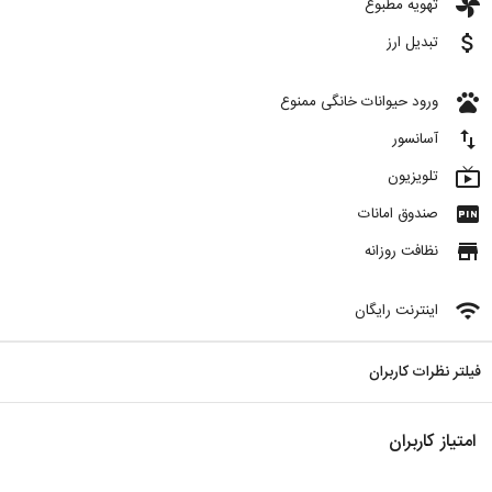
toys
تهویه مطبوع
attach_money
تبدیل ارز
pets
ورود حیوانات خانگی ممنوع
import_export
آسانسور
live_tv
تلویزیون
fiber_pin
صندوق امانات
store
نظافت روزانه
wifi
اینترنت رایگان
فیلتر نظرات کاربران
امتیاز کاربران