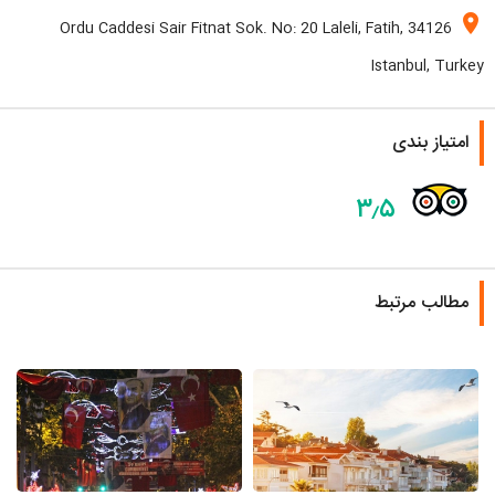
location_on
Ordu Caddesi Sair Fitnat Sok. No: 20 Laleli, Fatih, 34126
Istanbul, Turkey
امتیاز بندی
۳٫۵
مطالب مرتبط