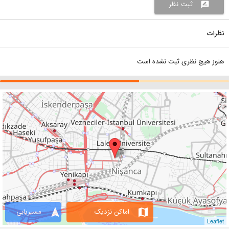
ثبت نظر
rate_review
نظرات
هنوز هیچ نظری ثبت نشده است
navigation
map
اماکن نزدیک
مسیریابی
Leaflet