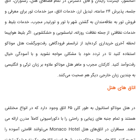
آسانسور، اینترنت رایگان و قابل دسترس در تمام فضا‌های هتل، رستوران، اتاق
جلسه، پذیرش ۲۴ ساعته، تبدیل ارز، خدمات اتاق، میز خدمات تور برای معرفی و
فروش تور به علاقه‌مندان به گشتن شهر با تور و تورلیدر مجرب، خدمات بلیط و
خدمات نظافتی از جمله نظافت روزانه، لباسشویی و خشکشویی. اگر بلیط هواپیما
لحظه آخری خریداری کرده‌اید از ترانسفر فرودگاهی رفت‌و‌برگشت هتل موناکو
استفاده کنید تا در تردد خود با مشکلی مواجه نشوید و با آسودگی خیال
رفت‌و‌آمد کنید. کارکنان مجرب و ماهر هتل موناکو علاوه بر زبان ترکی و انگلیسی
به چندین زبان خارجی دیگر هم صحبت می‌کنند.
اتاق های هتل
در هتل موناکو استانبول به طور کلی ۶۵ اتاق وجود دارد که در انواع مختلفی
هستند و تمام جنبه های زیبایی و راحتی را با دکوراسیونی کاملاً مدرن ارائه می
دهند. مسافران در اتاق‌های هتل Monaco Hotel می‌توانند اقامتی آسوده را