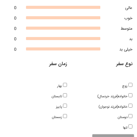
عالی
0
خوب
0
متوسط
0
بد
0
خیلی بد
0
نوع سفر
زمان سفر
زوج
بهار
خانواده(فرزند خردسال)
تابستان
خانواده(فرزند نوجوان)
پاییز
دوستان
زمستان
تنها