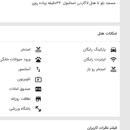
مسجد بلو تا هتل لاگاردن استانبول: ۳۶دقیقه پیاده روی
امکانات هتل
pool
directions_car
پارکینگ رایگان
استخر
pets
wifi
اینترنت رایگان
ورود حیوانات خانگی
import_export
pool
استخر رو باز
آسانسور
live_tv
تلویزیون
fiber_pin
صندوق امانات
store
نظافت روزانه
fitness_center
باشگاه ورزشی
فیلتر نظرات کاربران