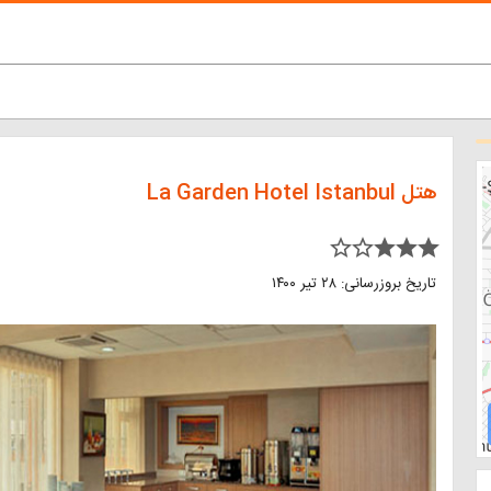
هتل La Garden Hotel Istanbul
star_border star_border star star star
تاریخ بروزرسانی: ۲۸ تیر ۱۴۰۰