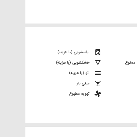
local_laundry_service
لباسشویی (با هزینه)
details
 ممنوع
خشکشویی (با هزینه)
menu
اتو (با هزینه)
local_bar
مینی بار
toys
تهویه مطبوع