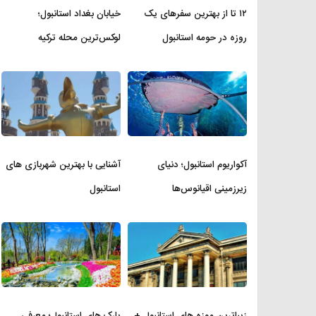
۱۲ تا از بهترین سفرهای یک
خیابان بغداد استانبول؛
روزه در حومه استانبول
لوکس‌ترین محله ترکیه
آکواریوم استانبول؛ دنیای
آشنایی با بهترین شهربازی های
زیرزمینی اقیانوس‌ها
استانبول
زیباترین موزه‌ های استانبول +
پارک های استانبول؛ معرفی