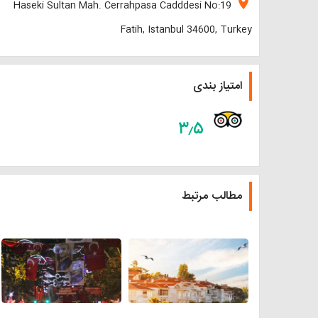
location_on
Haseki Sultan Mah. Cerrahpasa Cadddesi No:19
Fatih, Istanbul 34600, Turkey
امتیاز بندی
۳٫۵
مطالب مرتبط