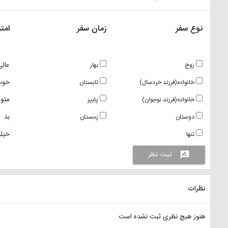
نوع سفر
زمان سفر
امتی
عالی
زوج
بهار
خوب
خانواده(فرزند خردسال)
تابستان
متو
خانواده(فرزند نوجوان)
پاییز
بد
دوستان
زمستان
خیلی
تنها
ثبت نظر
rate_review
نظرات
هنوز هیچ نظری ثبت نشده است