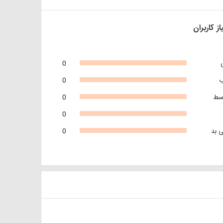
از کاربران
0
0
سط
0
0
 بد
0