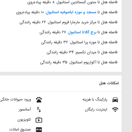
فاصله هتل تا ستون کنستانتین استانبول: ۸ دقیقه پیاده‌روی
فاصله هتل تا
مسجد و موزه ایاصوفیه استانبول
: ۱۰ دقیقه پیاده‌روی
فاصله هتل تا مرکز خرید مارمارا فروم استانبول: ۲۶ دقیقه رانندگی
فاصله هتل تا
برج گالاتا استانبول
: ۲۷ دقیقه رانندگی
فاصله هتل تا موزه پرا استانبول: ۳۲ دقیقه رانندگی
فاصله هتل تا میدان تکسیم: ۳۴ دقیقه رانندگی
فاصله هتل تا آکواریوم استانبول: ۳۵ دقیقه رانندگی
امکانات هتل
pets
directions_car
پارکینگ با هزینه
ورود حیوانات خانگی 
import_export
wifi
اینترنت رایگان
آسانسور
live_tv
تلویزیون
fiber_pin
صندوق امانات