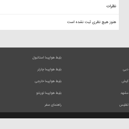
نظرات
هنوز هیچ نظری ثبت نشده است
بلیط هواپیما استانبول
 دبی
بلیط هواپیما چارتر
 کیش
بلیط هواپیما خارجی
 مشهد
بلیط هواپیما تورنتو
 تفلیس
راهنمای سفر
 آنها فقط با ذکر منبع بلامانع است.