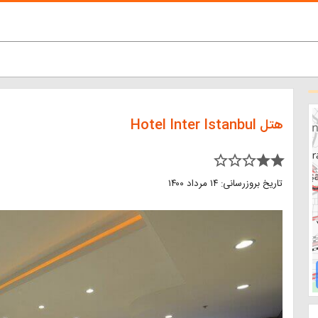
هتل Hotel Inter Istanbul
star_border star_border star_border star star
تاریخ بروزرسانی: ۱۴ مرداد ۱۴۰۰