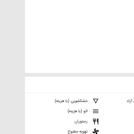
details
آزاد
خشکشویی (با هزینه)
menu
اتو (با هزینه)
restaurant
رستوران
toys
تهویه مطبوع