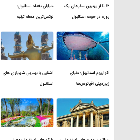
۱۲ تا از بهترین سفرهای یک
خیابان بغداد استانبول؛
روزه در حومه استانبول
لوکس‌ترین محله ترکیه
آکواریوم استانبول؛ دنیای
آشنایی با بهترین شهربازی های
زیرزمینی اقیانوس‌ها
استانبول
زیباترین موزه‌ های استانبول +
پارک های استانبول؛ معرفی