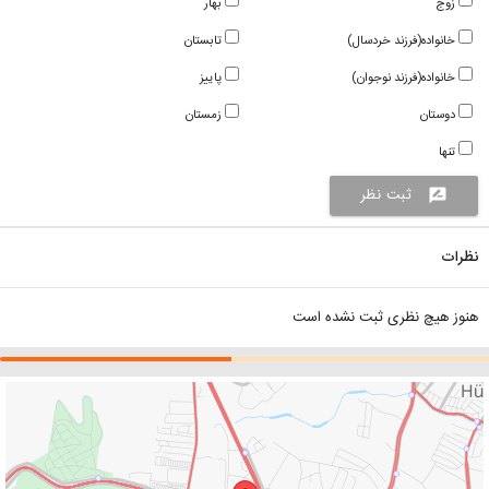
زوج
بهار
خانواده(فرزند خردسال)
تابستان
خانواده(فرزند نوجوان)
پاییز
دوستان
زمستان
تنها
ثبت نظر
rate_review
نظرات
هنوز هیچ نظری ثبت نشده است