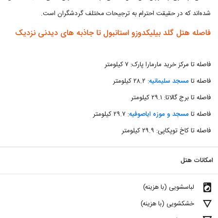
شده‌اند که در حقیقت احترام به ترجیحات مختلف گردشگران است.
فاصله هتل گلد بیلیکدوزو استانبول تا جاذبه های دیدنی نزدیک
فاصله تا مرکز خرید مارمارا پارک: ۷ کیلومتر
فاصله تا
مسجد سلیمانیه
: ۲۸.۲ کیلومتر
فاصله تا برج گالاتا: ۲۹.۱ کیلومتر
فاصله تا
مسجد و موزه ایاصوفیه
: ۲۹.۷ کیلومتر
فاصله تا کاخ توپکاپی: ۲۹.۹ کیلومتر
امکانات هتل
local_laundry_service
لباسشویی (با هزینه)
details
خشکشویی (با هزینه)