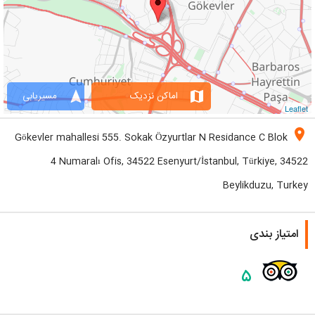
navigation
map
اماکن نزدیک
مسیریابی
Leaflet
location_on
Gökevler mahallesi 555. Sokak Özyurtlar N Residance C Blok
4 Numaralı Ofis, 34522 Esenyurt/İstanbul, Türkiye, 34522
Beylikduzu, Turkey
امتیاز بندی
۵