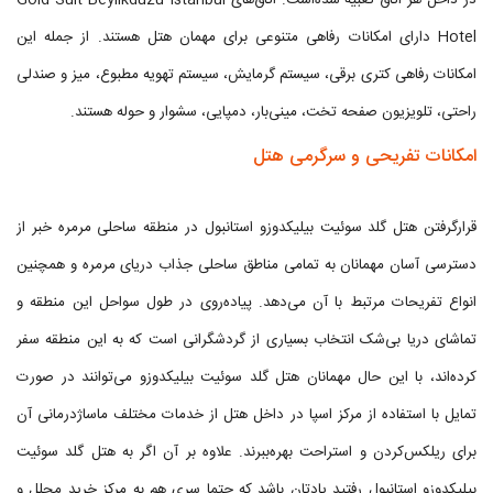
در داخل هر اتاق تعبیه شده‌است. اتاق‌های Gold Suit Beylikduzu Istanbul
Hotel دارای امکانات رفاهی متنوعی برای مهمان هتل هستند. از جمله این
امکانات رفاهی کتری برقی، سیستم گرمایش، سیستم تهویه مطبوع، میز و صندلی
راحتی، تلویزیون صفحه تخت، مینی‌بار، دمپایی، سشوار و حوله هستند.
امکانات تفریحی و سرگرمی هتل
قرارگرفتن هتل گلد سوئیت بیلیکدوزو استانبول در منطقه ساحلی مرمره خبر از
دسترسی آسان مهمانان به تمامی مناطق ساحلی جذاب دریای مرمره و همچنین
انواع تفریحات مرتبط با آن می‌دهد. پیاده‌روی در طول سواحل این منطقه و
تماشای دریا بی‌شک انتخاب بسیاری از گردشگرانی است که به این منطقه سفر
کرده‌اند، با این حال مهمانان هتل گلد سوئیت بیلیکدوزو می‌توانند در صورت
تمایل با استفاده از مرکز اسپا در داخل هتل از خدمات مختلف ماساژدرمانی آن
برای ریلکس‌کردن و استراحت بهره‌ببرند. علاوه بر آن اگر به هتل گلد سوئیت
بیلیکدوزو استانبول رفتید یادتان باشد که حتما سری هم به مرکز خرید مجلل و