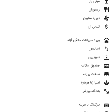
local_bar
مینی بار
restaurant
رستوران
toys
تهویه مطبوع
attach_money
تبدیل ارز
pets
ورود حیوانات خانگی آزاد
import_export
آسانسور
live_tv
تلویزیون
fiber_pin
صندوق امانات
store
نظافت روزانه
spa
اسپا (با هزینه)
fitness_center
باشگاه ورزشی
directions_car
پارکینگ با هزینه