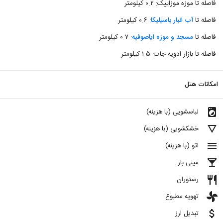
فاصله تا موزه موزاییک: ۰.۲ کیلومتر
فاصله تا
آب انبار باسیلیکا
: ۰.۶ کیلومتر
فاصله تا
مسجد و موزه ایاصوفیه
: ۰.۷ کیلومتر
فاصله تا بازار ادویه جات: ۱.۵ کیلومتر
امکانات هتل
local_laundry_service
لباسشویی (با هزینه)
details
خشکشویی (با هزینه)
menu
اتو (با هزینه)
local_bar
مینی بار
restaurant
رستوران
toys
تهویه مطبوع
attach_money
تبدیل ارز