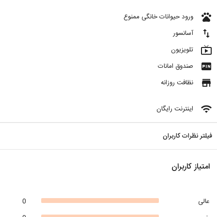
pets
ورود حیوانات خانگی ممنوع
import_export
آسانسور
live_tv
تلویزیون
fiber_pin
صندوق امانات
store
نظافت روزانه
wifi
اینترنت رایگان
فیلتر نظرات کاربران
امتیاز کاربران
عالی
0