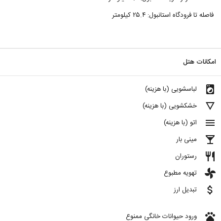
فاصله تا فرودگاه استانبول: ۲۵.۴ کیلومتر
امکانات هتل
local_laundry_service
لباسشویی (با هزینه)
details
خشکشویی (با هزینه)
menu
اتو (با هزینه)
local_bar
مینی بار
restaurant
رستوران
toys
تهویه مطبوع
attach_money
تبدیل ارز
pets
ورود حیوانات خانگی ممنوع