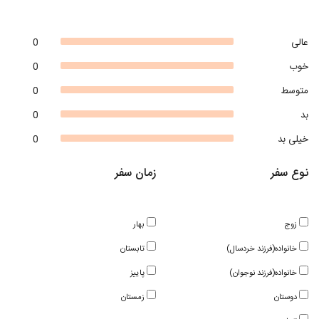
عالی
0
خوب
0
متوسط
0
بد
0
خیلی بد
0
نوع سفر
زمان سفر
زوج
بهار
خانواده(فرزند خردسال)
تابستان
خانواده(فرزند نوجوان)
پاییز
دوستان
زمستان