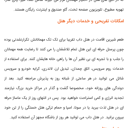
که در اتاق های هتل در اختیار مهمانان قرار می گیرند شامل کمد،‌ میز، چای ساز،
تهویه مطبوع، تلویزیون صفحه تخت، گاو صندوق و اینترنت رایگان هستند.
امکانات تفریحی و خدمات دیگر هتل
طعم شیرین اقامت در هتل داب تقریبا برای تک تک مهمانانش تکرارنشدنی بوده
چون پرسنل حرفه ای این هتل تمام تلاششان را می کنند تا رضایت همه مهمانان
را جلب و با تجربه ای بی نظیر آن ها را راهی خانه هایشان کنند. برای استفاده از
خدمات روم سرویس، اتاق چمدان، تبدیل ارز، لاندری، کرایه خودرو و سرویس
شاتل می توانید در هر ساعتی از شبانه روز به پذیرش مراجعه کنید. بعد از
دوندگی های روزانه خود، مخصوصا گشت و گذار در مراکز خرید بزرگ نیازمند
تجدید انرژی و کمی استراحت خواهید بود. پس در انتهای روز از یک ماساژ حرفه
ای در هتل لذت ببرید یا در سونا، اسپا و حمام ترکی هتل خستگی را از تن خود
بیرون برانید. در هتل داب می توانید هر روز از باشگاه مجهز آن استفاده کنید.