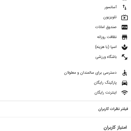
import_export
آسانسور
live_tv
تلویزیون
fiber_pin
صندوق امانات
store
نظافت روزانه
spa
اسپا (با هزینه)
fitness_center
باشگاه ورزشی
accessible
دسترسی برای سالمندان و معلولان
directions_car
پارکینگ رایگان
wifi
اینترنت رایگان
فیلتر نظرات کاربران
امتیاز کاربران