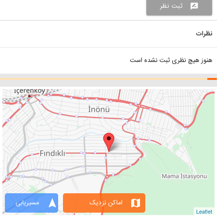
ثبت نظر
rate_review
نظرات
هنوز هیچ نظری ثبت نشده است
navigation
map
اماکن نزدیک
مسیریابی
Leaflet