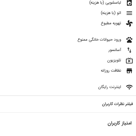
local_laundry_service
لباسشویی (با هزینه)
menu
اتو (با هزینه)
toys
تهویه مطبوع
pets
ورود حیوانات خانگی ممنوع
import_export
آسانسور
live_tv
تلویزیون
store
نظافت روزانه
wifi
اینترنت رایگان
فیلتر نظرات کاربران
امتیاز کاربران