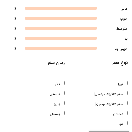
عالی
0
خوب
0
متوسط
0
بد
0
خیلی بد
0
نوع سفر
زمان سفر
زوج
بهار
خانواده(فرزند خردسال)
تابستان
خانواده(فرزند نوجوان)
پاییز
دوستان
زمستان
تنها