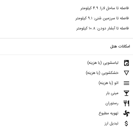
فاصله تا ساحل لارا: ۴.۹ کیلومتر
فاصله تا سرزمین شنی: ۹.۱ کیلومتر
فاصله تا آبشار دودن: ۱۰.۸ کیلومتر
امکانات هتل
local_laundry_service
لباسشویی (با هزینه)
details
خشکشویی (با هزینه)
menu
اتو (با هزینه)
local_bar
مینی بار
restaurant
رستوران
toys
تهویه مطبوع
attach_money
تبدیل ارز