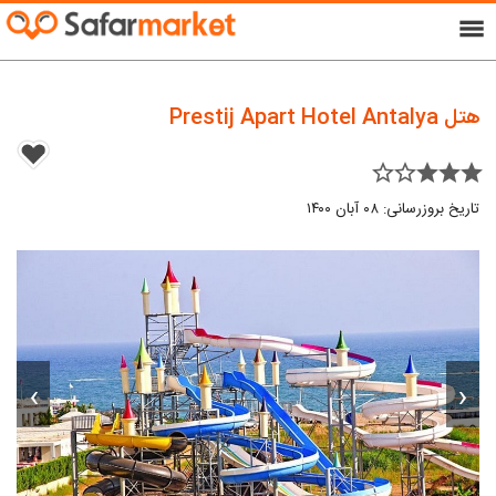
menu
هتل Prestij Apart Hotel Antalya
star_border star_border star star star
تاریخ بروزرسانی: ۰۸ آبان ۱۴۰۰
›
‹