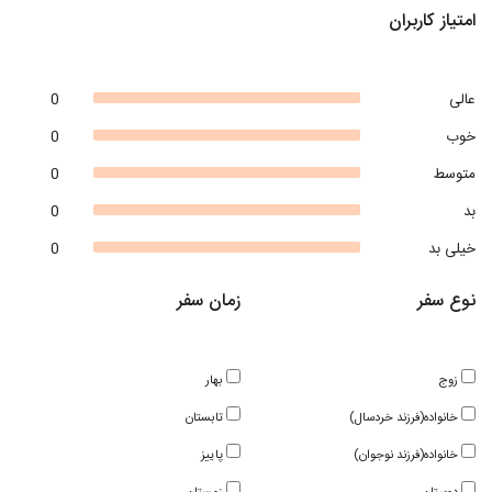
امتیاز کاربران
عالی
0
خوب
0
متوسط
0
بد
0
خیلی بد
0
نوع سفر
زمان سفر
زوج
بهار
خانواده(فرزند خردسال)
تابستان
خانواده(فرزند نوجوان)
پاییز