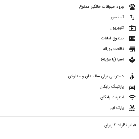
pets
ورود حیوانات خانگی ممنوع
import_export
آسانسور
live_tv
تلویزیون
fiber_pin
صندوق امانات
store
نظافت روزانه
spa
اسپا (با هزینه)
accessible
دسترسی برای سالمندان و معلولان
directions_car
پارکینگ رایگان
wifi
اینترنت رایگان
pool
پارک آبی
فیلتر نظرات کاربران