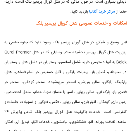
دیدنی بسیاری است. در طول مدتی که در هتل گورال پریمیر بلک اقامت دارید؛
حتما از
مراکز خرید آنتالیا
بازدید کنید.
امکانات و خدمات عمومی هتل گورال پریمیر بلک
لابی وسیع و شیکی در هتل گورال پریمیر بلک وجود دارد که جلوه خاصی به
ریزورت هتل گورال پریمیر بخشیده‌است. وسایلی که در هتل Gural Premier
Belek به آنها دسترسی دارید شامل آسانسور، رستوران در داخل هتل و رستوران
در محوطه و فضای باز، اینترنت رایگان و قابل دسترس در تمام فضاهای هتل،
پارکینگ رایگان، سالن ورزشی، استخر سرپوشیده، استخر کودکان، استخر در
فضای باز، پارک آبی، سالن زیبایی، اسپا با ماساژ، سونا، حمام، ساحل اختصاصی،
زمین بازی کودکان، اتاق بازی، سالن زیبایی، فکس، فتوکپی و تسهیلات جلسات و
کنفرانس است. خدمات باکیفیت هتل گورال پریمیر بلک شامل پذیرش ۲۴
ساعته، نظافت روزانه، اتو، خشکشویی، لباسشویی، خدمات اتاق، تبدیل ارز، امکان