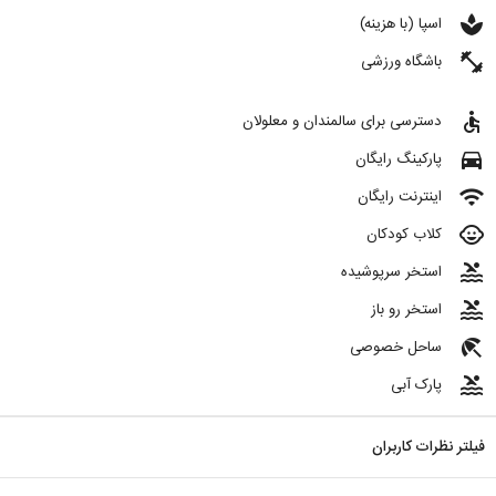
spa
اسپا (با هزینه)
fitness_center
باشگاه ورزشی
accessible
دسترسی برای سالمندان و معلولان
directions_car
پارکینگ رایگان
wifi
اینترنت رایگان
child_care
کلاب کودکان
pool
استخر سرپوشیده
pool
استخر رو باز
beach_access
ساحل خصوصی
pool
پارک آبی
فیلتر نظرات کاربران