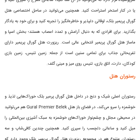
سرپوشیده قرار دارد که می‌توانید در آن شنا کنید، ساعاتی مفرح را سپری کنید و
یا در کنار استخر استراحت کنید. همچنین می‌توانید در ساحل اختصاصی هتل
گورال پریمیر بلک، اوقاتی دلپذیر و خاطره‌انگیز را تجربه کنید و برای خود به یادگار
بگذارید. برای افرادی که به دنبال آرامش و تمدد اعصاب هستند؛ بخش اسپا و
ماساژ هتل گورال پریمیر انتخابی عالی است. ریزورت هتل گورال پریمیر دارای
تفریحاتی جذاب برای تمامی سنین است از جمله: زمین تنیس، زمین بازی
کودکان، دارت، اتاق بازی، تنیس روی میز و مینی گلف.
رستوران هتل
رستوران اصلی شیک و دنج در داخل هتل گورال پرمیر بلک خوراک‌هایی لذیذ و
خوشمزه را سرو می‌کند، در فضای باز هتل Gural Premier Belek هم می‌توانید
در محیطی مجلل و چشم‌نواز خوراک‌های خوشمزه به سبک آشپزی بین‌المللی را
میل کنید و ساعاتی دلچسب را سپری کنید. همچنین چندین کافی‌شاپ و سه
رستوران متنوع هم در مجموعه ریزورت هتل گورال پریمیر بلک وجود دارد که