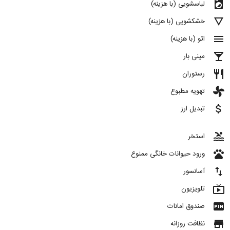
local_laundry_service
لباسشویی (با هزینه)
details
خشکشویی (با هزینه)
menu
اتو (با هزینه)
local_bar
مینی بار
restaurant
رستوران
toys
تهویه مطبوع
attach_money
تبدیل ارز
pool
استخر
pets
ورود حیوانات خانگی ممنوع
import_export
آسانسور
live_tv
تلویزیون
fiber_pin
صندوق امانات
store
نظافت روزانه