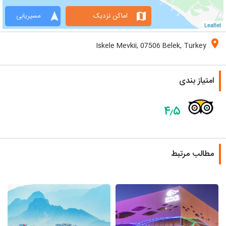
navigation
map
اماکن نزدیک
مسیریابی
Leaflet
location_on
Iskele Mevkii, 07506 Belek, Turkey
امتیاز بندی
۴٫۵
مطالب مرتبط