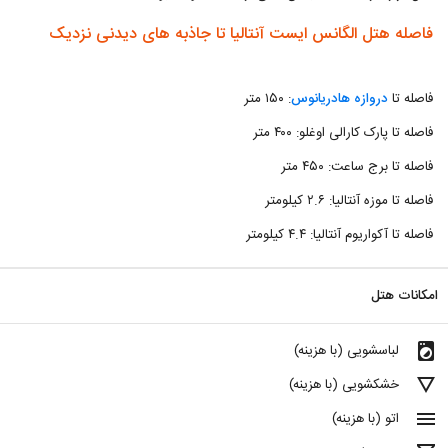
فاصله هتل الگانس ایست آنتالیا تا جاذبه های دیدنی نزدیک
فاصله تا
دروازه هادریانوس
: ۱۵۰ متر
فاصله تا پارک کارالی اوغلو: ۴۰۰ متر
فاصله تا برج ساعت: ۴۵۰ متر
فاصله تا موزه آنتالیا: ۲.۶ کیلومتر
فاصله تا آکواریوم آنتالیا: ۴.۴ کیلومتر
امکانات هتل
local_laundry_service
لباسشویی (با هزینه)
details
خشکشویی (با هزینه)
menu
اتو (با هزینه)