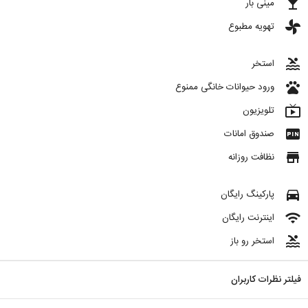
local_bar
مینی بار
toys
تهویه مطبوع
pool
استخر
pets
ورود حیوانات خانگی ممنوع
live_tv
تلویزیون
fiber_pin
صندوق امانات
store
نظافت روزانه
directions_car
پارکینگ رایگان
wifi
اینترنت رایگان
pool
استخر رو باز
فیلتر نظرات کاربران