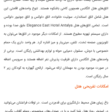
هتل الگانس ایست آنتالیا دارای ۲۵ واحد اقامتی شیک و زیبا است. فضای داخلی
اتاق‌های هتل الگانس همچون کاخی باشکوه هستند. تنوع واحدهای اقامتی این
هتل شامل اتاق استاندارد، سوئیت خانواده، اتاق دلوکس و اتاق جونیور دلوکس
است. تمامی اتاق‌های هتل Elegance East Hotel Antalya عایق صدا بوده و
دارای سیستم تهویه مطبوع هستند. از امکانات دیگر موجود در اتاق‌ها می‌توان به
تلویزیون صفحه تخت، تلفن، مینی‌بار و میز اشاره کرد. هر واحد داری یک حمام
خصوصی با دوش، سشوار، دمپایی حوله و لوازم بهداشتی رایگان است. برخی از
واحدهای هتل الگانس دارای ظرفیت پذیرش نفر اضافه هستند و سرویس اضافه
در صورت موجود بودن به مهمانان ارائه می‌شود. ارائه‌ی گهواره به کودکان زیر ۲
سال رایگان است.
امکانات تفریحی هتل
باغ زیبای هتل محیط دل‌انگیزی برای قدم‌زدن است. در اوقات فراغتتان می‌توانید
در استخر روباز هتل شنا کنید و یا در صندلی‌های مخصوص حمام آفتاب بگیرید.