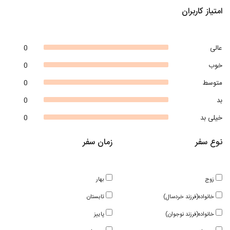
امتیاز کاربران
عالی
0
خوب
0
متوسط
0
بد
0
خیلی بد
0
نوع سفر
زمان سفر
زوج
بهار
خانواده(فرزند خردسال)
تابستان
خانواده(فرزند نوجوان)
پاییز