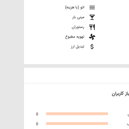
menu
اتو (با هزینه)
local_bar
مینی بار
restaurant
رستوران
toys
تهویه مطبوع
attach_money
تبدیل ارز
از کاربران
0
0