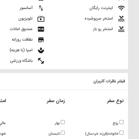
import_export
wifi
اینترنت رایگان
آسانسور
live_tv
pool
استخر سرپوشیده
تلویزیون
fiber_pin
pool
استخر رو باز
صندوق امانات
store
نظافت روزانه
spa
اسپا (با هزینه)
fitness_center
باشگاه ورزشی
فیلتر نظرات کاربران
نوع سفر
زمان سفر
امتی
عالی
زوج
بهار
خوب
خانواده(فرزند خردسال)
تابستان