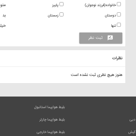
متو
خانواده(فرزند نوجوان)
پاییز
بد
دوستان
زمستان
خیلی
تنها
ثبت نظر
rate_review
نظرات
هنوز هیچ نظری ثبت نشده است
بلیط هواپیما استانبول
 دبی
بلیط هواپیما چارتر
 کیش
بلیط هواپیما خارجی