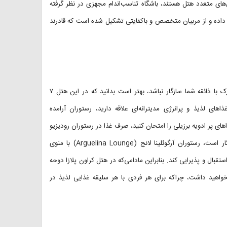
ای متعدد هتل هستند، باشگاه تناسب‌اندام مجهزی در نظر گرفته
 داده و از مربیان متخصص و باکفایتی تشکیل شده است که قادرند
اگر فکر می‌کنید که ممکن است غذاهای هتل کراون پلازا دوحه بیزینس پارک با ذائقه شما سازگار نباشد، بهتر است بدانید که در این هتل ۷
ی لذیذ و پرانرژی مدیترانه‌ای علاقه دارید، رستوران آرامده
اهای پر ادویه برزیلی را امتحان کنید، صرف غذا در رستوران رودیزیو
(Rodizio) را از دست ندهید و اگر غذاهای خاورمیانه به مذاق شما سازگار است، رستوران آرگوئلینا لانج (Arguelina Lounge) با منوی
تقبال و پذیرایی کند. بنابراین مادامی‌که در هتل کراون پلازا دوحه
نخواهید داشت، چراکه برای هر فردی با هر سلیقه غذایی لذیذ در