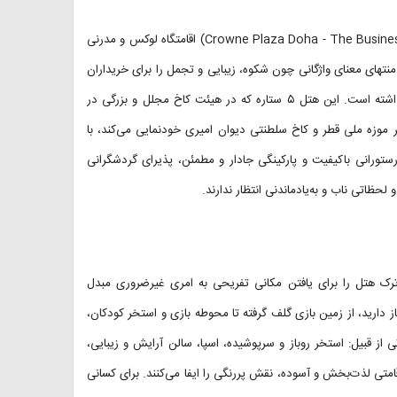
هتل کراون پلازا دوحه بیزینس پارک (به انگلیسی: Crowne Plaza Doha - The Business Park, an IHG Hotel) اقامتگاه لوکس و مدرنی
های معنای واژگانی چون شکوه، زیبایی و تجمل را برای خریداران
سفرمارکت و مسافران شهر دیدنی دوحه به نمایش گذاشته است. این هتل ۵ ستاره که در هیئت کاخ مجلل و بزرگی در
موزه ملی قطر و کاخ سلطنتی دیوان امیری خودنمایی می‌کند، با
رستورانی باکیفیت و پارکینگی جادار و مطمئن، پذیرای گردشگرانی
ظاتی ناب و به‌یادماندنی انتظار ندارند.
ترک هتل را برای یافتن مکانی تفریحی به امری غیرضروری مبدل
از دارید، از زمین بازی گلف گرفته تا محوطه بازی و استخر کودکان،
از قبیل: استخر روباز و سرپوشیده، اسپا، سالن آرایش و زیبایی،
قامتی لذت‌بخش و آسوده، نقش پررنگی را ایفا می‌کنند. برای کسانی