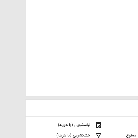
local_laundry_service
لباسشویی (با هزینه)
details
 ممنوع
خشکشویی (با هزینه)