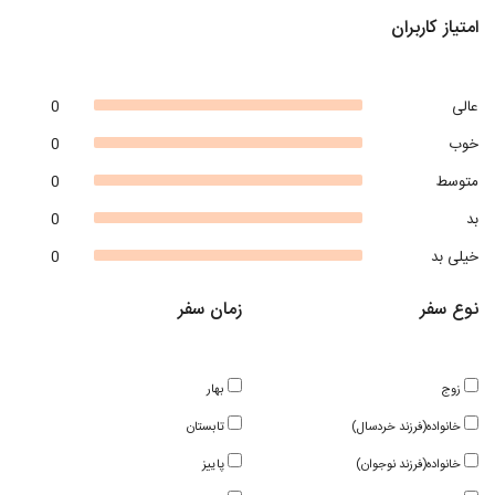
امتیاز کاربران
عالی
0
خوب
0
متوسط
0
بد
0
خیلی بد
0
نوع سفر
زمان سفر
زوج
بهار
خانواده(فرزند خردسال)
تابستان
خانواده(فرزند نوجوان)
پاییز