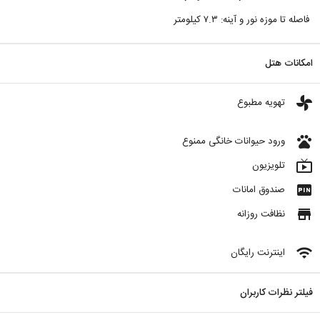
فاصله تا موزه نور و آینه: ۷.۳ کیلومتر
امکانات هتل
toys
تهویه مطبوع
pets
ورود حیوانات خانگی ممنوع
live_tv
تلویزیون
fiber_pin
صندوق امانات
store
نظافت روزانه
wifi
اینترنت رایگان
فیلتر نظرات کاربران