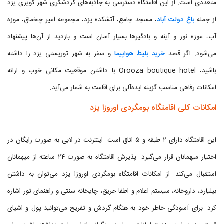
متعددی است. از این اقامتگاه دسترسی به جاذبه‌های گردشگری شهر کویری یزد
از جمله
باغ دولت آباد
، مسجد جامع، آتشکده یزد، مجموعه امیر چخماق، موزه
آب، موزه نور و آینه و بادگیرها بسیار آسان است و بازدید از آن‌ها پیشنهاد
می‌شود. اگر قصد
خرید بلیط هواپیما
و سفر به شهر توریستی یزد را داشته
باشید، Orooza boutique hotel با داشتن موقعیت مکانی خوب و ارائه
امکانات رفاهی مناسب گزینه ایده‌آلی برای اقامت به شمار می‌آید.
امکانات کلی اقامتگاه بومگردی اوروزا يزد
این اقامتگاه دارای ۲ طبقه و ۵ اتاق است. اینترنت در لابی به صورت رایگان در
اختیار میهمانان قرار می‌گیرد. پذیرش اقامتگاه به صورت ۲۴ ساعته از میهمانان
استقبال می‌کند. از امکانات اقامتگاه بومگردی اوروزا يزد می‌توان به داشتن
بیلیارد، داروخانه، سیستم اعلام و اطفا حریق، چایخانه سنتی و راهنمای تور اشاره
کرد. برای آسودگی خاطر خود به هنگام گردش و تفریح می‌توانید پول و اشیای