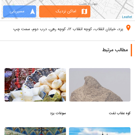
navigation
map
اماکن نزدیک
مسیریابی
Leaflet
location_on
یزد، خیابان انقلاب، کوچه انقلاب ۱۲، کوچه رهی، درب دوم، سمت چپ
مطالب مرتبط
کوه عقاب تفت
سوغات یزد