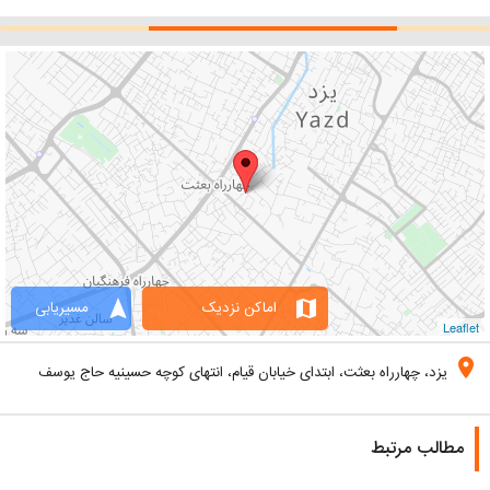
navigation
map
اماکن نزدیک
مسیریابی
Leaflet
location_on
یزد، چهارراه بعثت، ابتدای خیابان قیام، انتهای کوچه حسینیه حاج یوسف
مطالب مرتبط