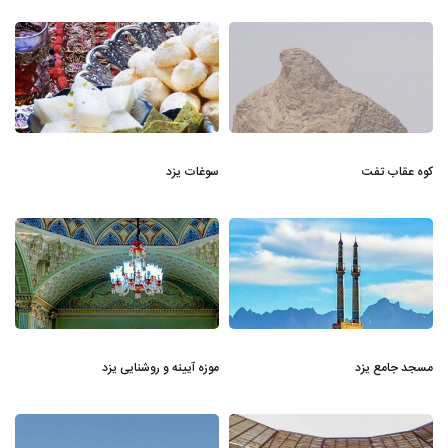
کوه عقاب تفت
سوغات یزد
مسجد جامع یزد
موزه آیینه و روشنایی یزد