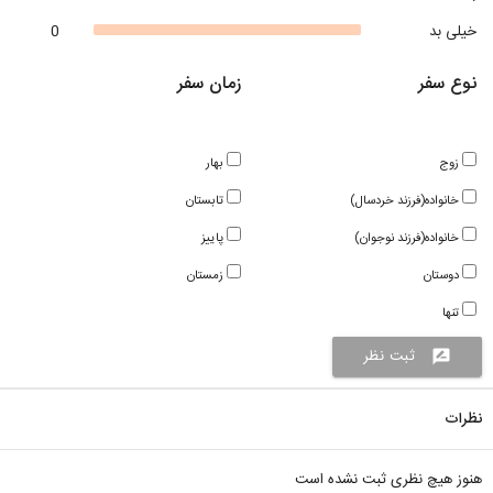
خیلی بد
0
نوع سفر
زمان سفر
زوج
بهار
خانواده(فرزند خردسال)
تابستان
خانواده(فرزند نوجوان)
پاییز
دوستان
زمستان
تنها
ثبت نظر
rate_review
نظرات
هنوز هیچ نظری ثبت نشده است