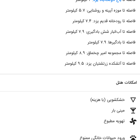
فاصله تا
باغ دولت‌آباد یزد
: ۲ کیلومتر
فاصله تا موزه آیینه و روشنایی: ۵.۷ کیلومتر
فاصله تا رودخانه قدیم یزد: ۷.۴ کیلومتر
فاصله تا آب‌انبار شش بادگیری: ۷.۹ کیلومتر
فاصله تا بادگیرها: ۷.۹ کیلومتر
فاصله تا مجموعه امیر چخماق: ۸.۹ کیلومتر
فاصله تا آتشکده زرتشتیان یزد: ۹.۵ کیلومتر
امکانات هتل
details
خشکشویی (با هزینه)
local_bar
مینی بار
toys
تهویه مطبوع
pets
ورود حیوانات خانگی ممنوع