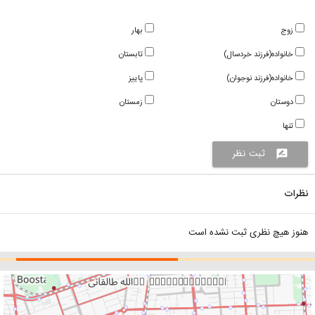
زوج
بهار
خانواده(فرزند خردسال)
تابستان
خانواده(فرزند نوجوان)
پاییز
دوستان
زمستان
تنها
ثبت نظر
rate_review
نظرات
هنوز هیچ نظری ثبت نشده است