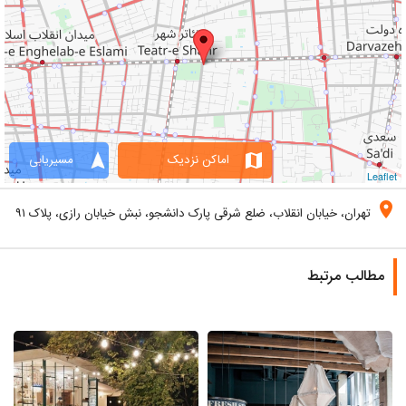
navigation
map
اماکن نزدیک
مسیریابی
Leaflet
location_on
تهران، خیابان انقلاب، ضلع شرقی پارک دانشجو، نبش خیابان رازی، پلاک ۹۱
مطالب مرتبط