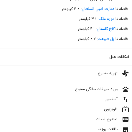
فاصله تا
عمارت امین السلطان
: ۲.۸ کیلومتر
فاصله تا
موزه ملک
: ۳.۱ کیلومتر
فاصله تا
کاخ گلستان
: ۴.۱ کیلومتر
فاصله تا
پل طبیعت
: ۸.۷ کیلومتر
امکانات هتل
toys
تهویه مطبوع
pets
ورود حیوانات خانگی ممنوع
import_export
آسانسور
live_tv
تلویزیون
fiber_pin
صندوق امانات
store
نظافت روزانه