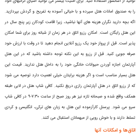
توانید از آسانسور استفاده کنید. برای امنیت بیشتر می توانید اشیای گرانبهای خود
را به صندوق امانات هتل سپرده و با خیالی آسوده به تفریح و گردش بپردازید.
اگه بچه دارید نگران هزینه های آنها نباشید، زیرا اقامت کودکان زیر پنج سال در
این هتل رایگان است. امکان رزرو اتاق در هر زمان از شبانه روز برای شما امکان
پذیر است. قبل از پرواز خود یک رزرو آنلاین انجام دهید تا در وقت با ارزش خود
صرفه جویی کنید. قبل از رزرو به این نکته توجه داشته باشید که در این هتل
آپارتمان اجازه آوردن حیوانات خانگی خود را به داخل هتل ندارید. قیمت این
هتل بسیار مناسب است و اگر هزینه برایتان خیلی اهمیت دارد توصیه می شود
که از رزرو اتاق در هتل آپارتمان رازی دریغ نکنید. کافی شاپ هتل در لابی طبقه
همکف واقع شده و صبحانه تازه نیز هر روز صبح از ساعت ۷:۳۰-۹ در کافی شاپ
سرو می شود. پرسنل کارآزموده این هتل به زبان های ترکی، انگلیسی و کردی
تسلط دارند و با خوش رویی از میهمانان استقبال می کنند.
اتاق‌ها و امکانات آنها