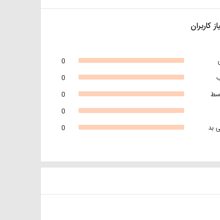
از کاربران
0
0
سط
0
0
 بد
0