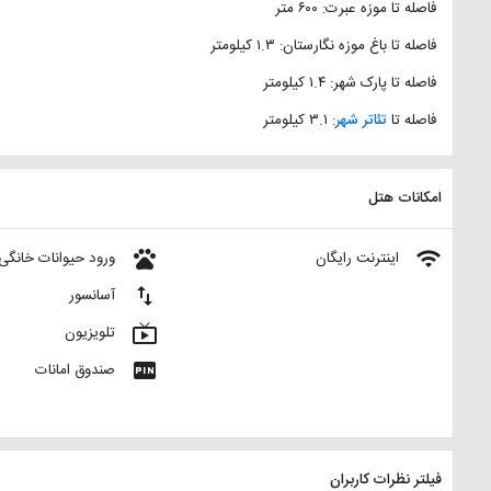
فاصله تا موزه عبرت: ۶۰۰ متر
فاصله تا باغ موزه نگارستان: ‌۱.۳ کیلومتر
فاصله تا پارک شهر:‌ ۱.۴ کیلومتر
فاصله تا
تئاتر شهر
: ‌۳.۱ کیلومتر
امکانات هتل
pets
wifi
اینترنت رایگان
ورود حیوانات خانگی
import_export
آسانسور
live_tv
تلویزیون
fiber_pin
صندوق امانات
فیلتر نظرات کاربران