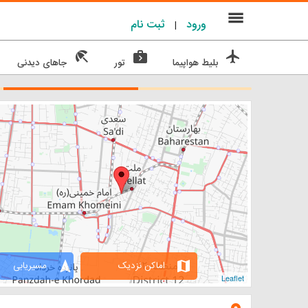
menu
ورود
ثبت نام
|
beach_access
next_week
flight
بلیط هواپیما
تور
جاهای دیدنی
navigation
map
اماکن نزدیک
مسیریابی
Leaflet