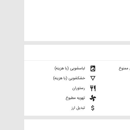
local_laundry_service
 ممنوع
لباسشویی (با هزینه)
details
خشکشویی (با هزینه)
restaurant
رستوران
toys
تهویه مطبوع
attach_money
تبدیل ارز