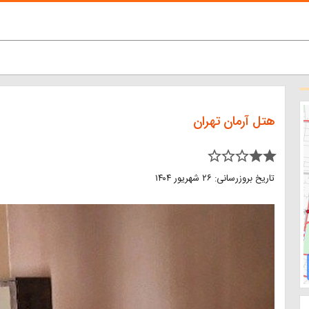
هتل آرمان تهران
star_border star_border star_border star star
تاریخ بروزرسانی: ۲۶ شهریور ۱۴۰۴