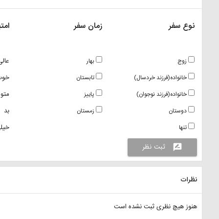
نوع سفر
زمان سفر
امتی
عالی
زوج
بهار
خوب
خانواده(فرزند خردسال)
تابستان
متو
خانواده(فرزند نوجوان)
پاییز
بد
دوستان
زمستان
خیلی
تنها
ثبت نظر
rate_review
نظرات
هنوز هیچ نظری ثبت نشده است