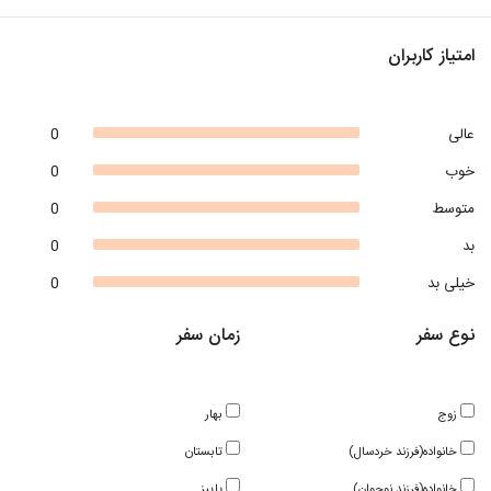
امتیاز کاربران
عالی
0
خوب
0
متوسط
0
بد
0
خیلی بد
0
نوع سفر
زمان سفر
زوج
بهار
خانواده(فرزند خردسال)
تابستان
خانواده(فرزند نوجوان)
پاییز