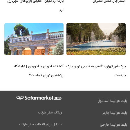
آبشار چال مگس شمیران
پارک ارم تهران | معرفی بازی‌های شهربازی
ارم
پارک شهر تهران؛ نگاهی به قدیمی ترین پارک
آتشکده آدریان یا آدوریان | نیایشگاه
پایتخت
زرتشتیان تهران کجاست؟
بلیط هواپیما استانبول
وبلاگ سفر مارکت
بلیط هواپیما چارتر
۱۰ دلیل برای انتخاب سفر مارکت
بلیط هواپیما خارجی