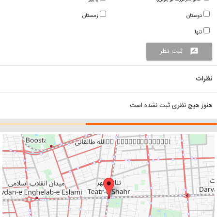
دوستان
زمستان
تنها
ثبت نظر
rate_review
نظرات
هنوز هیچ نظری ثبت نشده است