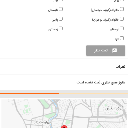
زوج
بهار
خانواده(فرزند خردسال)
تابستان
خانواده(فرزند نوجوان)
پاییز
دوستان
زمستان
تنها
ثبت نظر
rate_review
نظرات
هنوز هیچ نظری ثبت نشده است