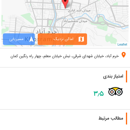
navigation
map
اماکن نزدیک
مسیریابی
Leaflet
location_on
خرم آباد، خیابان شهدای شرقی، نبش خیابان معلم، چهار راه رنگین کمان
امتیاز بندی
۳٫۵
مطالب مرتبط