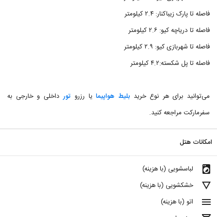
فاصله تا پارک زیباکنار: ۲.۴ کیلومتر
فاصله تا دریاچه کیو: ۲.۶ کیلومتر
فاصله تا شهربازی کیو: ۲.۹ کیلومتر
فاصله تا پل شکسته:‌۴.۲ کیلومتر
می‌توانید برای هر نوع خرید
بلیط هواپیما
یا رزرو
تور
داخلی و خارجی به
سفرمارکت مراجعه کنید.
امکانات هتل
local_laundry_service
لباسشویی (با هزینه)
details
خشکشویی (با هزینه)
menu
اتو (با هزینه)