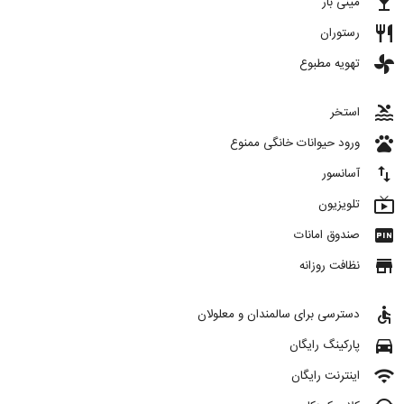
local_bar
مینی بار
restaurant
رستوران
toys
تهویه مطبوع
pool
استخر
pets
ورود حیوانات خانگی ممنوع
import_export
آسانسور
live_tv
تلویزیون
fiber_pin
صندوق امانات
store
نظافت روزانه
accessible
دسترسی برای سالمندان و معلولان
directions_car
پارکینگ رایگان
wifi
اینترنت رایگان