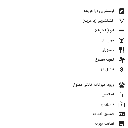
local_laundry_service
لباسشویی (با هزینه)
details
خشکشویی (با هزینه)
menu
اتو (با هزینه)
local_bar
مینی بار
restaurant
رستوران
toys
تهویه مطبوع
attach_money
تبدیل ارز
pets
ورود حیوانات خانگی ممنوع
import_export
آسانسور
live_tv
تلویزیون
fiber_pin
صندوق امانات
store
نظافت روزانه