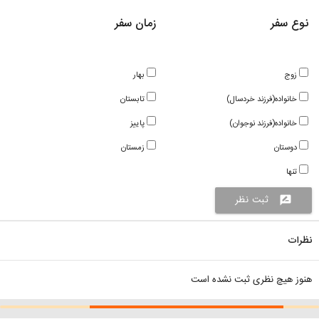
نوع سفر
زمان سفر
زوج
بهار
خانواده(فرزند خردسال)
تابستان
خانواده(فرزند نوجوان)
پاییز
دوستان
زمستان
تنها
ثبت نظر
rate_review
نظرات
هنوز هیچ نظری ثبت نشده است