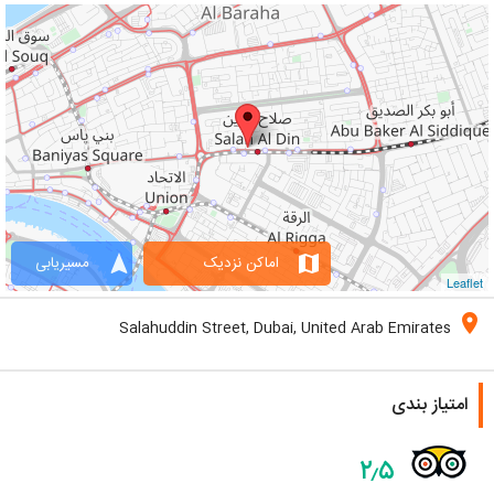
navigation
map
اماکن نزدیک
مسیریابی
Leaflet
location_on
Salahuddin Street, Dubai, United Arab Emirates
امتیاز بندی
۲٫۵