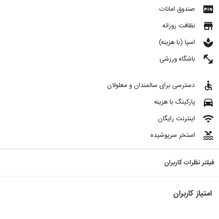
fiber_pin
صندوق امانات
store
نظافت روزانه
spa
اسپا (با هزینه)
fitness_center
باشگاه ورزشی
accessible
دسترسی برای سالمندان و معلولان
directions_car
پارکینگ با هزینه
wifi
اینترنت رایگان
pool
استخر سرپوشیده
فیلتر نظرات کاربران
امتیاز کاربران