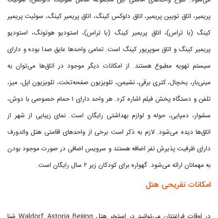
می‌شود. تنوع واحدهای اقامتی این مجموعه شامل سوئیت دلوکس، سوئیت
پریمیر، اتاق تویین پریمیر، اتاق دلوکس کینگ، اتاق پریمیر کینگ، سوئیت پریمیر
کینگ (با تراس)، اتاق پریمیر کینگ (با تراس)، استودیو هوتونگ، استودیو
پریمیر کینگ و اتاق سوپریور کینگ است. تمامی واحدها عایق صدا بوده و دارای
سیستم تهویه مطبوع هستند. از امکانات دیگر موجود در اتاق‌ها می‌توان به
مینی‌بار، یخچال، کتری برقی، نشیمن، تلویزیون صفحه‌تخت، تلویزیون اپل، میز،
تلفن و دستگاه پخش فیلم اشاره کرد. هر واحد دارای ۱ حمام خصوصی با دوش،
سشوار، دمپایی، حوله و لوازم بهداشتی رایگان است. نمای زیبایی از شهر از
اتاق‌ها دیده می‌شود. لازم به ذکر است برخی از واحدهای اقامتی هتل والدورف
دارای ظرفیت پذیرش نفر اضافه هستند و سرویس اضافی در صورت موجود بودن
به مهمانان ارائه می‌شود. گهواره برای کودکان زیر ۲ سال رایگان است.
امکانات تفریحی هتل
در اوقات فراغتتان می‌توانید در استخر هتل Waldorf Astoria Beijing شنا