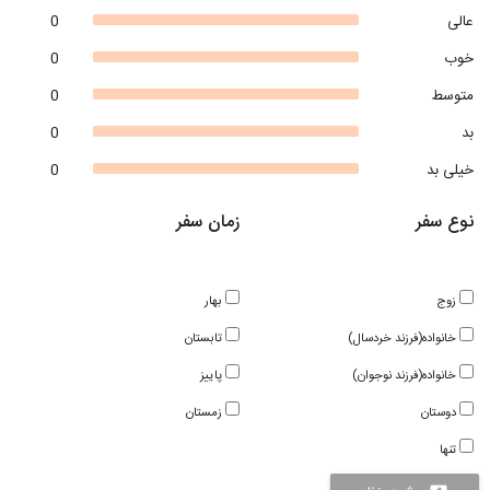
عالی
0
خوب
0
متوسط
0
بد
0
خیلی بد
0
نوع سفر
زمان سفر
زوج
بهار
خانواده(فرزند خردسال)
تابستان
خانواده(فرزند نوجوان)
پاییز
دوستان
زمستان
تنها