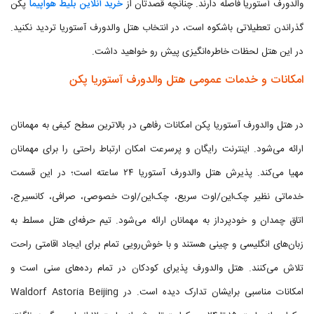
والدورف آستوریا فاصله دارند. چنانچه قصدتان از
خرید آنلاین بلیط هواپیما
پکن
گذراندن تعطیلاتی باشکوه است، در انتخاب هتل والدورف آستوریا تردید نکنید.
در این هتل لحظات خاطره‌انگیزی پیش رو خواهید داشت.
امکانات و خدمات عمومی هتل والدورف آستوریا پکن
در هتل والدورف آستوریا پکن امکانات رفاهی در بالاترین سطح کیفی به مهمانان
ارائه می‌شود. اینترنت رایگان و پرسرعت امکان ارتباط راحتی را برای مهمانان
مهیا می‌کند. پذیرش هتل والدورف آستوریا ۲۴ ساعته است؛ در این قسمت
خدماتی نظیر چک‌این/اوت سریع، چک‌این/اوت خصوصی، صرافی، کانسیرج،
اتاق چمدان و خودپرداز به مهمانان ارائه می‌شود. تیم حرفه‌ای هتل مسلط به
زبان‌های انگلیسی و چینی هستند و با خوش‌رویی تمام برای ایجاد اقامتی راحت
تلاش می‌کنند. هتل والدورف پذیرای کودکان در تمام رده‌های سنی است و
امکانات مناسبی برایشان تدارک دیده است. در Waldorf Astoria Beijing