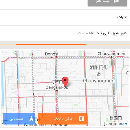
ثبت نظر
rate_review
نظرات
هنوز هیچ نظری ثبت نشده است
navigation
map
اماکن نزدیک
مسیریابی
Leaflet