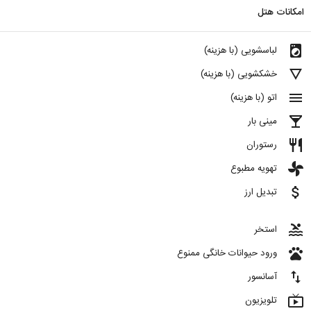
امکانات هتل
local_laundry_service
لباسشویی (با هزینه)
details
خشکشویی (با هزینه)
menu
اتو (با هزینه)
local_bar
مینی بار
restaurant
رستوران
toys
تهویه مطبوع
attach_money
تبدیل ارز
pool
استخر
pets
ورود حیوانات خانگی ممنوع
import_export
آسانسور
live_tv
تلویزیون