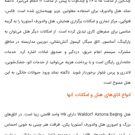
چک‌این از ساعت ۱۵ تا ۲۴ و چک‌اوت تا پیش از ساعت ۱۲ انجام می‌گیرد. ناگفته
نماند هتل والدورف برای استفاده معلولین عزیز بهینه‌سازی شده است. فکس،
فتوکپی، مرکز تجاری و امکانات برگزاری همایش، هتل والدورف آستوریا را به گزینه
مناسبی برای سفرهای کاری تبدیل کرده است. از امکانات دیگر هتل می‌توان به
پارکینگ، آسانسور، اتاق سیگار، کپسول آتش‌نشانی، دوربین مداربسته در مناطق
مشترک، سیستم اعلام حریق، دزدگیر و صندوق امانات اشاره کرد. خدمات
خانه‌داری رایگان است و با پرداخت هزینه می‌توانید از خدمات اتو، خشک‌شویی،
لاندری و پرس شلوار برخوردار شوید. ناگفته نماند ورود حیوانات خانگی به این
هتل ممنوع است.
انواع اتاق‌های هتل و امکانات آنها
هتل Waldorf Astoria Beijing دارای ۱۷۵ واحد اقامتی زیبا است. در اتاق‌های
بزرگ و امروزی هتل والدورف آستوریا پکن، ظرافت هنر چینی به خوبی احساس