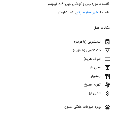
فاصله تا موزه زنان و کودکان چین: ۸٫۶ کیلومتر
فاصله تا
شهر ممنوعه پکن
: ۱۰٫۶ کیلومتر
امکانات هتل
local_laundry_service
لباسشویی (با هزینه)
details
خشکشویی (با هزینه)
menu
اتو (با هزینه)
local_bar
مینی بار
restaurant
رستوران
toys
تهویه مطبوع
attach_money
تبدیل ارز
pets
ورود حیوانات خانگی ممنوع