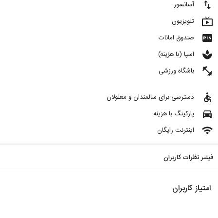
import_export
آسانسور
live_tv
تلویزیون
fiber_pin
صندوق امانات
spa
اسپا (با هزینه)
fitness_center
باشگاه ورزشی
accessible
دسترسی برای سالمندان و معلولان
directions_car
پارکینگ با هزینه
wifi
اینترنت رایگان
فیلتر نظرات کاربران
امتیاز کاربران