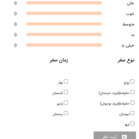
عالی
0
خوب
0
متوسط
0
بد
0
خیلی بد
0
نوع سفر
زمان سفر
زوج
بهار
خانواده(فرزند خردسال)
تابستان
خانواده(فرزند نوجوان)
پاییز
دوستان
زمستان
تنها
ثبت نظر
rate_review