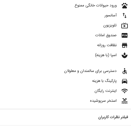
pets
ورود حیوانات خانگی ممنوع
import_export
آسانسور
live_tv
تلویزیون
fiber_pin
صندوق امانات
store
نظافت روزانه
spa
اسپا (با هزینه)
accessible
دسترسی برای سالمندان و معلولان
directions_car
پارکینگ با هزینه
wifi
اینترنت رایگان
pool
استخر سرپوشیده
فیلتر نظرات کاربران