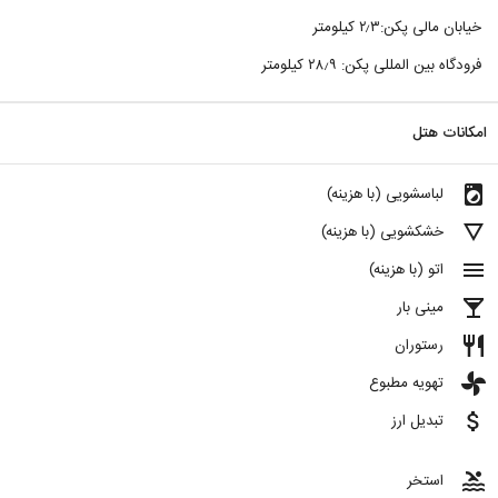
خیابان مالی پکن:۲٫۳ کیلومتر
فرودگاه بین المللی پکن: ۲۸٫۹ کیلومتر
امکانات هتل
local_laundry_service
لباسشویی (با هزینه)
details
خشکشویی (با هزینه)
menu
اتو (با هزینه)
local_bar
مینی بار
restaurant
رستوران
toys
تهویه مطبوع
attach_money
تبدیل ارز
pool
استخر