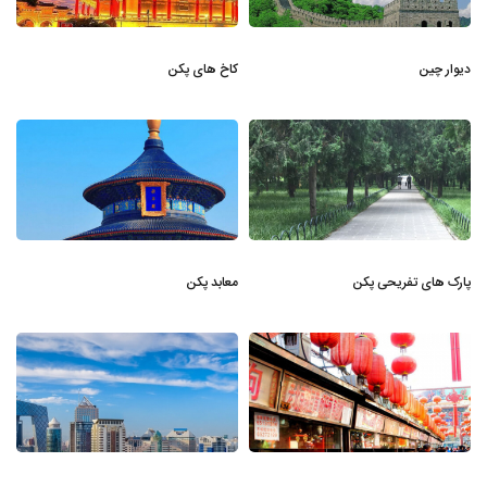
دیوار چین
کاخ های پکن
پارک های تفریحی پکن
معابد پکن