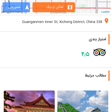
navigation
map
اماکن نزدیک
مسیریابی
Leaflet
location_on
338 Guanganmen Inner St, Xicheng District, China
امتیاز بندی
۴٫۵
مطالب مرتبط