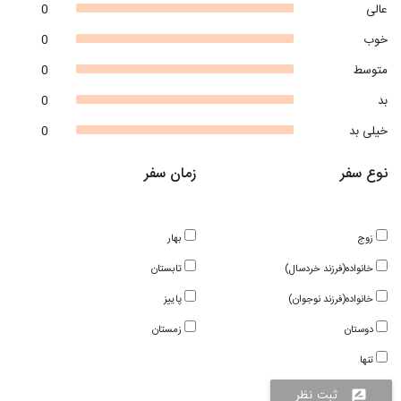
عالی
0
خوب
0
متوسط
0
بد
0
خیلی بد
0
نوع سفر
زمان سفر
زوج
بهار
خانواده(فرزند خردسال)
تابستان
خانواده(فرزند نوجوان)
پاییز
دوستان
زمستان
تنها
ثبت نظر
rate_review