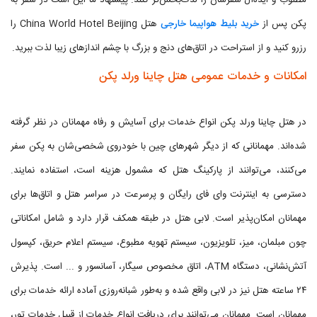
مطلوب و ایده‌آل سفرشان را لذت‌بخش‌تر کنند. پیشنهاد ما این است در سفر به
پکن پس از
خرید بلیط هواپیما خارجی
هتل China World Hotel Beijing را
رزرو کنید و از استراحت در اتاق‌های دنج و بزرگ با چشم اندازهای زیبا لذت ببرید.
امکانات و خدمات عمومی هتل چاینا ورلد پکن
در هتل چاینا ورلد پکن انواع خدمات برای آسایش و رفاه مهمانان در نظر گرفته
شده‌اند. مهمانانی که از دیگر شهرهای چین با خودروی شخصی‌شان به پکن سفر
می‌کنند، می‌توانند از پارکینگ هتل که مشمول هزینه است، استفاده نمایند.
دسترسی به اینترنت وای فای رایگان و پرسرعت در سراسر هتل و اتاق‌ها برای
مهمانان امکان‌پذیر است. لابی هتل در طبقه همکف قرار دارد و شامل امکاناتی
چون مبلمان، میز، تلویزیون، سیستم تهویه مطبوع، سیستم اعلام حریق، کپسول
آتش‌نشانی، دستگاه ATM، اتاق مخصوص سیگار، آسانسور و ... است. پذیرش
۲۴ ساعته هتل نیز در لابی واقع شده و به‌طور شبانه‌روزی آماده ارائه خدمات برای
مهمانان است. مهمانان می‌توانند برای دریافت انواع خدمات از قبیل خدمات تور،