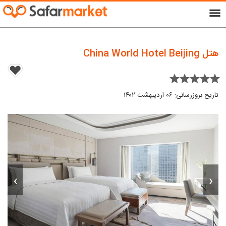
menu
هتل China World Hotel Beijing
star star star star star
تاریخ بروزرسانی: ۰۶ اردیبهشت ۱۴۰۲
›
‹