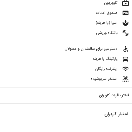
live_tv
تلویزیون
fiber_pin
صندوق امانات
spa
اسپا (با هزینه)
fitness_center
باشگاه ورزشی
accessible
دسترسی برای سالمندان و معلولان
directions_car
پارکینگ با هزینه
wifi
اینترنت رایگان
pool
استخر سرپوشیده
فیلتر نظرات کاربران
امتیاز کاربران