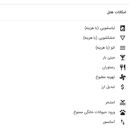
امکانات هتل
local_laundry_service
لباسشویی (با هزینه)
details
خشکشویی (با هزینه)
menu
اتو (با هزینه)
local_bar
مینی بار
restaurant
رستوران
toys
تهویه مطبوع
attach_money
تبدیل ارز
pool
استخر
pets
ورود حیوانات خانگی ممنوع
import_export
آسانسور