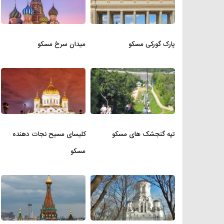
پارک گورکی مسکو
میدان سرخ مسکو
تپه گنجشک های مسکو
کلیسای مسیح نجات دهنده
مسکو