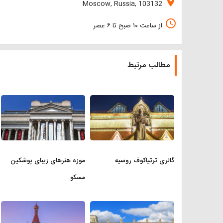
location_on
Moscow, Russia, 103132
access_time
از ساعت ۱۰ صبح تا ۶ عصر
مطالب مرتبط
گالری ترتیاکوف روسیه
موزه هنرهای زیبای پوشکین
مسکو