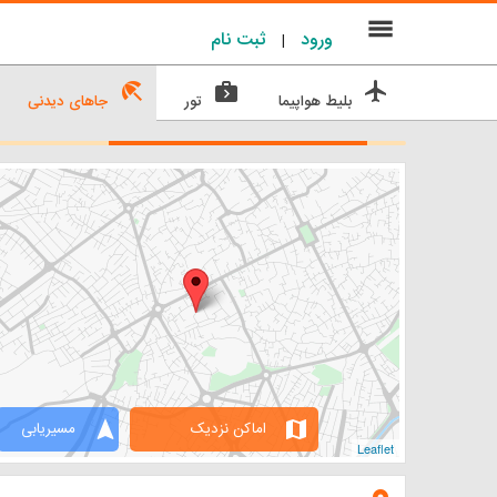
menu
ورود
ثبت نام
|
beach_access
next_week
flight
بلیط هواپیما
تور
جاهای دیدنی
navigation
map
اماکن نزدیک
مسیریابی
Leaflet