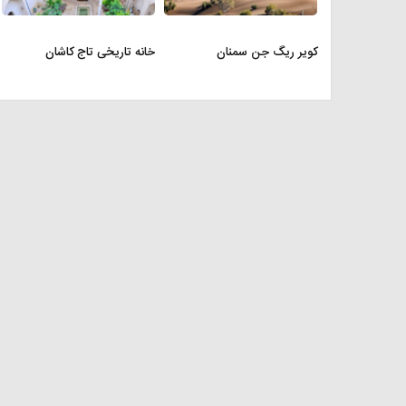
کویر ریگ جن سمنان
خانه تاریخی تاج کاشان