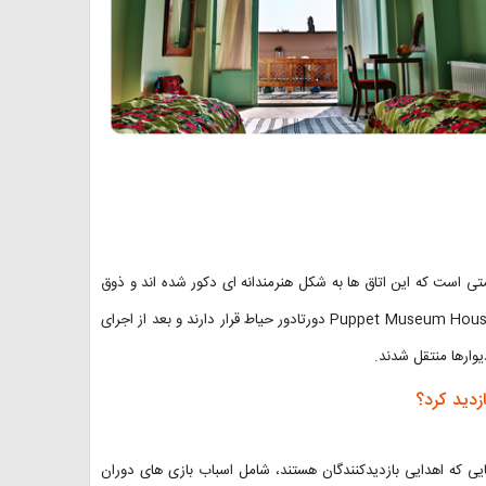
با زیربنای ۸۰۰ متر در ۲ طبقه ساخته شده و دارای ۷ اتاق اقامتی است که این اتاق ها به شکل هنرمندانه ای دکور شده اند و ذوق
هنری در جزییات دکوراسیون آن ها به چشم می آید. واحدهای اقامتی موزه Puppet Museum House دورتادور حیاط قرار دارند و بعد از اجرای
وارها منتقل شدند.
زدید کرد؟
ی که اهدایی بازدیدکنندگان هستند، شامل اسباب بازی های دوران