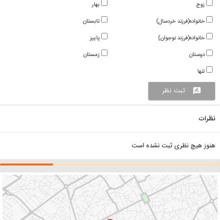
زوج
بهار
خانواده(فرزند خردسال)
تابستان
خانواده(فرزند نوجوان)
پاییز
دوستان
زمستان
تنها
ثبت نظر
rate_review
نظرات
هنوز هیچ نظری ثبت نشده است