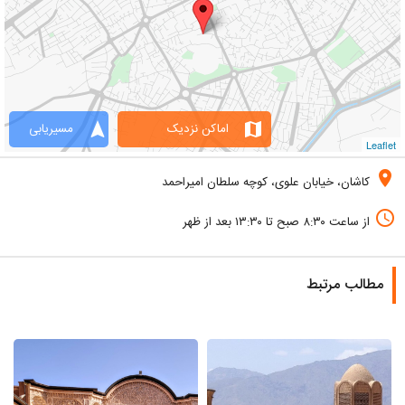
navigation
map
اماکن نزدیک
مسیریابی
Leaflet
location_on
کاشان، خیابان علوی، کوچه سلطان امیراحمد
access_time
از ساعت ۸:۳۰ صبح تا ۱۳:۳۰ بعد از ظهر
مطالب مرتبط