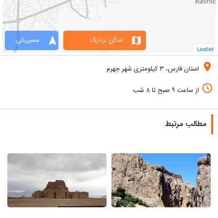
navigation
map
اماکن نزدیک
مسیریابی
Leaflet
location_on
استان فارس، ۳ کیلومتری شهر جهرم
access_time
از ساعت ۹ صبح تا ۸ شب
مطالب مرتبط