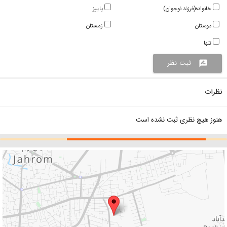
خانواده(فرزند نوجوان)
پاییز
دوستان
زمستان
تنها
ثبت نظر
rate_review
نظرات
هنوز هیچ نظری ثبت نشده است