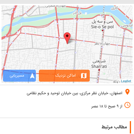
navigation
map
اماکن نزدیک
مسیریابی
Leaflet
location_on
اصفهان، خیابان نظر مرکزی، بین خیابان توحید و حکیم نظامی
access_time
از ۹ صبح تا ۱۸ عصر
مطالب مرتبط