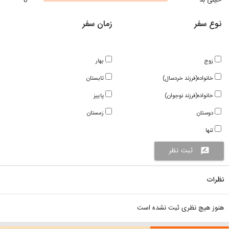
خیلی بد
0
نوع سفر
زمان سفر
زوج
بهار
خانواده(فرزند خردسال)
تابستان
خانواده(فرزند نوجوان)
پاییز
دوستان
زمستان
تنها
ثبت نظر
rate_review
نظرات
هنوز هیچ نظری ثبت نشده است