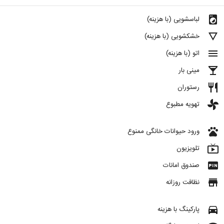
local_laundry_service
لباسشویی (با هزینه)
details
خشکشویی (با هزینه)
menu
اتو (با هزینه)
local_bar
مینی بار
restaurant
رستوران
toys
تهویه مطبوع
pets
ورود حیوانات خانگی ممنوع
live_tv
تلویزیون
fiber_pin
صندوق امانات
store
نظافت روزانه
directions_car
پارکینگ با هزینه