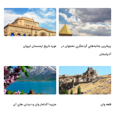
زیباترین جاذبه‌های گردشگری نخجوان در
موزه تاریخ ارمنستان ایروان
آذربایجان
قلعه وان
جزیره آکدامار وان و دیدنی های آن