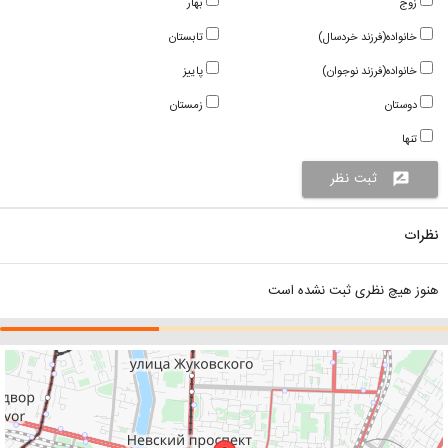
زوج
بهار
خانواده(فرزند خردسال)
تابستان
خانواده(فرزند نوجوان)
پاییز
دوستان
زمستان
تنها
ثبت نظر
rate_review
نظرات
هنوز هیچ نظری ثبت نشده است