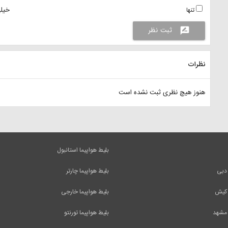
خیلی
تنها
ثبت نظر
rate_review
نظرات
هنوز هیچ نظری ثبت نشده است
بلیط هواپیما استانبول
 دبی
بلیط هواپیما چارتر
 کیش
بلیط هواپیما خارجی
 مشهد
بلیط هواپیما تورنتو