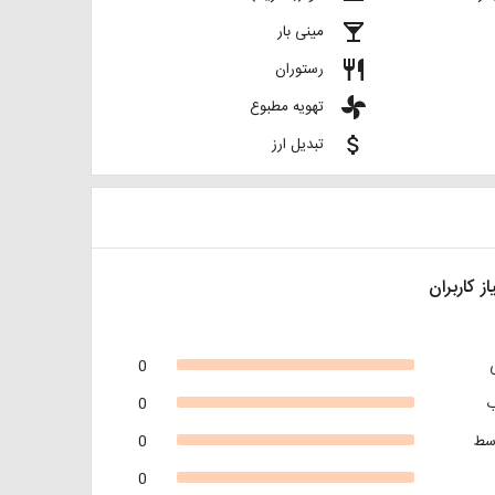
local_bar
مینی بار
restaurant
رستوران
toys
تهویه مطبوع
attach_money
تبدیل ارز
از کاربران
0
0
سط
0
0