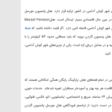
ر شهر کوش آداسی در کشور ترکیه قرار دارد. هتل پانسیون مورسل
گاردن، هتلی سه ستاره و به‌صرفه است که برای اقامتی خانوادگی، خوش و در عین حال اقتصادی بسیار ایده‌آل است. هتلMursel Pension
بلیط
خریداری کنید؛ باید از فرودگاه عدنان مندرس ازمیر به هتل پنسیون گاردن بروید که باید مسافتی حدود ۵۴ کیلومتر را با
 و در ساحل دریای اژه است؛ یکی از جزیره‌های شهر کوش آداسی،‌
کنید.
س در تمام فضاهای هتل،‌ پارکینگ رایگان همگی امکاناتی هستند که
داسی قرار دارند و برای اقامت هر چه بهتر و آسوده‌تر مسافران تعبیه شده‌اند. خدمات خوبی
که هتل پانسیون گاردن مورسل ارائه می‌کند شامل مواردی است از جمله: پذیرش ۲۴ ساعته، سریع و اختصاصی،‌ لباسشویی، اتو، فکس، فتوکپی،
 در دست دارید؛ از ترانسفر فرودگاهی هتل مورسل پانسیون گاردن