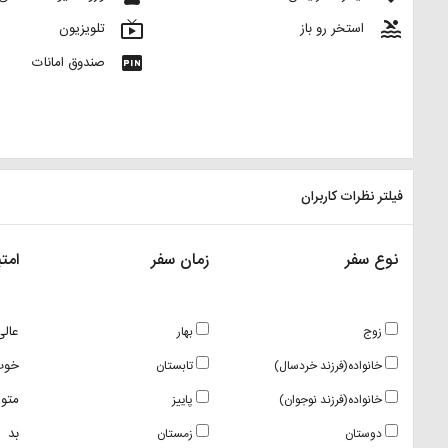
live_tv
pool
استخر رو باز
تلویزیون
fiber_pin
صندوق امانات
فیلتر نظرات کاربران
نوع سفر
زمان سفر
امتی
عالی
زوج
بهار
خوب
خانواده(فرزند خردسال)
تابستان
متو
خانواده(فرزند نوجوان)
پاییز
بد
دوستان
زمستان