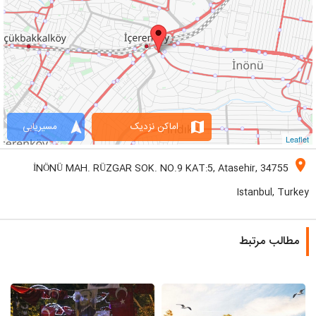
navigation
map
اماکن نزدیک
مسیریابی
Leaflet
location_on
İNÖNÜ MAH. RÜZGAR SOK. NO.9 KAT:5, Atasehir, 34755
Istanbul, Turkey
مطالب مرتبط