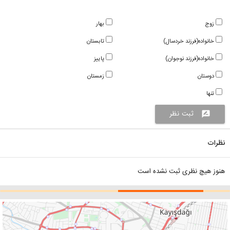
زوج
بهار
خانواده(فرزند خردسال)
تابستان
خانواده(فرزند نوجوان)
پاییز
دوستان
زمستان
تنها
ثبت نظر
rate_review
نظرات
هنوز هیچ نظری ثبت نشده است