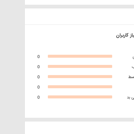
از کاربران
0
0
سط
0
0
 بد
0