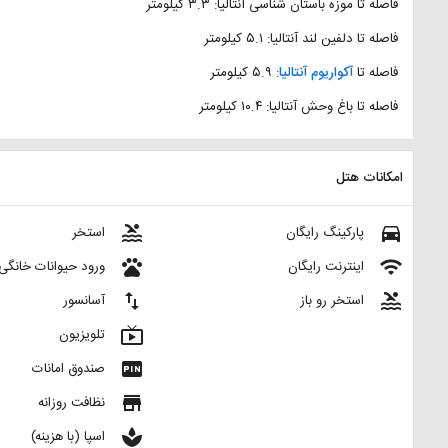
فاصله تا موزه باستان شناسی آنتالیا: ۳.۳ کیلومتر
فاصله تا دلفین لند آنتالیا: ۵.۱ کیلومتر
فاصله تا
آکواریوم آنتالیا
: ۵.۹ کیلومتر
فاصله تا باغ وحش آنتالیا: ۱۰.۴ کیلومتر
امکانات هتل
pool
directions_car
پارکینگ رایگان
استخر
pets
wifi
اینترنت رایگان
ورود حیوانات خانگی
import_export
pool
استخر رو باز
آسانسور
live_tv
تلویزیون
fiber_pin
صندوق امانات
store
نظافت روزانه
spa
اسپا (با هزینه)