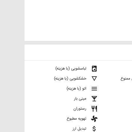
local_laundry_service
لباسشویی (با هزینه)
details
 ممنوع
خشکشویی (با هزینه)
menu
اتو (با هزینه)
local_bar
مینی بار
restaurant
رستوران
toys
تهویه مطبوع
attach_money
تبدیل ارز