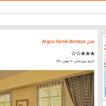
هتل Argos Hotel Antalya
star_border star_border star star star
تاریخ بروزرسانی: ۲۰ بهمن ۱۴۰۰