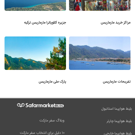
مراکز خرید مارماریس
جزیره کلئوپاترا مارماریس ترکیه
تفریحات مارماریس
پارک ملی مارماریس
بلیط هواپیما استانبول
وبلاگ سفر مارکت
بلیط هواپیما چارتر
۱۰ دلیل برای انتخاب سفر مارکت
بلیط هواپیما خارجی