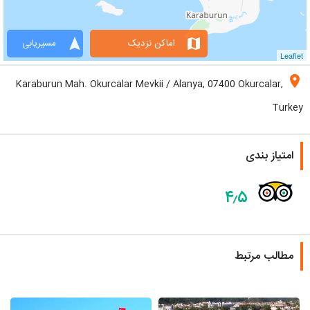
navigation
map
اماکن نزدیک
مسیریابی
Leaflet
location_on
Karaburun Mah. Okurcalar Mevkii / Alanya, 07400 Okurcalar,
Turkey
امتیاز بندی
۴٫۵
مطالب مرتبط