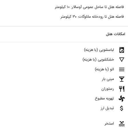
فاصله هتل تا ساحل عمومی آوسالار: ۱۰ کیلومتر
فاصله هتل تا رودخانه ماناوگات: ۳۰ کیلومتر
امکانات هتل
local_laundry_service
لباسشویی (با هزینه)
details
خشکشویی (با هزینه)
menu
اتو (با هزینه)
local_bar
مینی بار
restaurant
رستوران
toys
تهویه مطبوع
attach_money
تبدیل ارز
pool
استخر