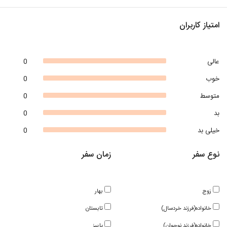
امتیاز کاربران
عالی
0
خوب
0
متوسط
0
بد
0
خیلی بد
0
نوع سفر
زمان سفر
زوج
بهار
خانواده(فرزند خردسال)
تابستان
خانواده(فرزند نوجوان)
پاییز