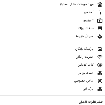
pets
ورود حیوانات خانگی ممنوع
import_export
آسانسور
live_tv
تلویزیون
store
نظافت روزانه
spa
اسپا (با هزینه)
directions_car
پارکینگ رایگان
wifi
اینترنت رایگان
child_care
کلاب کودکان
pool
استخر رو باز
beach_access
ساحل خصوصی
pool
پارک آبی
فیلتر نظرات کاربران