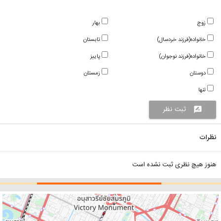
زوج
بهار
خانواده(فرزند خردسال)
تابستان
خانواده(فرزند نوجوان)
پاییز
دوستان
زمستان
تنها
ثبت نظر
rate_review
نظرات
هنوز هیچ نظری ثبت نشده است