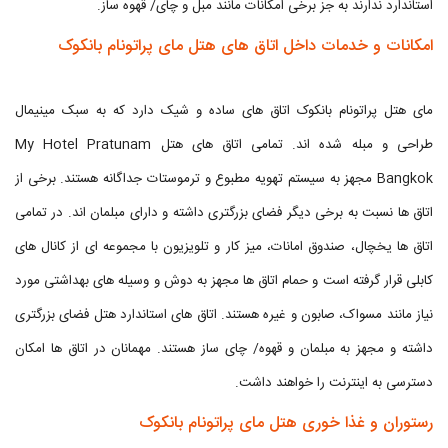
استاندارد ندارند به جز برخی امکانات مانند مبل و چای/ قهوه ساز.
امکانات و خدمات داخل اتاق های هتل مای پراتونام بانکوک
مای هتل پراتونام بانکوک اتاق های ساده و شیک دارد که به سبک مینیمال
طراحی و مبله شده اند. تمامی اتاق های هتل My Hotel Pratunam
Bangkok مجهز به سیستم تهویه مطبوع و ترموستات جداگانه هستند. برخی از
اتاق ها نسبت به برخی دیگر فضای بزرگتری داشته و دارای مبلمان اند.‌ در تمامی
اتاق ها یخچال، صندوق امانات، میز کار و تلویزیون با مجموعه ای از کانال های
کابلی قرار گرفته است و حمام اتاق ها مجهز به دوش و وسیله های بهداشتی مورد
نیاز مانند مسواک، صابون و غیره هستند. اتاق های استاندارد هتل فضای بزرگتری
داشته و مجهز به مبلمان و قهوه/ چای ساز هستند. مهمانان در اتاق ها امکان
دسترسی به اینترنت را خواهند داشت.
رستوران و غذا خوری هتل مای پراتونام بانکوک