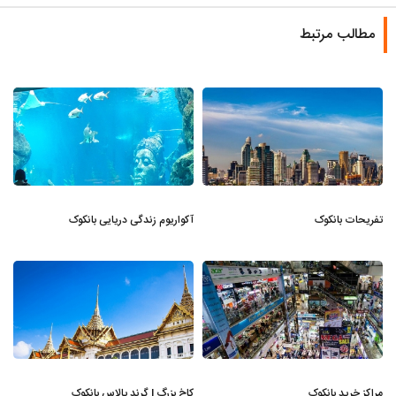
مطالب مرتبط
تفریحات بانکوک
آکواریوم زندگی دریایی بانکوک
مراکز خرید بانکوک
کاخ بزرگ | گرند پالاس بانکوک