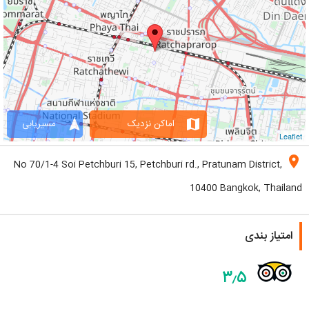
navigation
map
اماکن نزدیک
مسیریابی
Leaflet
location_on
No 70/1-4 Soi Petchburi 15, Petchburi rd., Pratunam District,
10400 Bangkok, Thailand
امتیاز بندی
۳٫۵