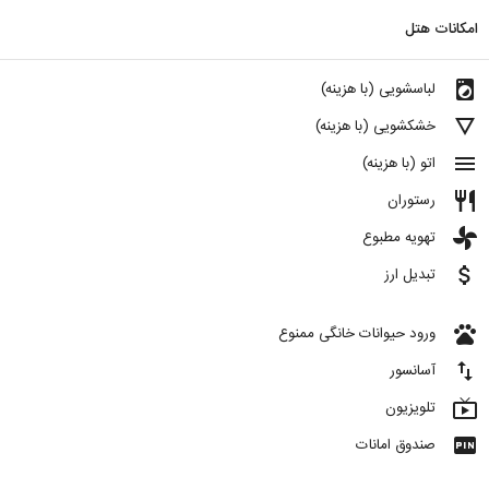
امکانات هتل
local_laundry_service
لباسشویی (با هزینه)
details
خشکشویی (با هزینه)
menu
اتو (با هزینه)
restaurant
رستوران
toys
تهویه مطبوع
attach_money
تبدیل ارز
pets
ورود حیوانات خانگی ممنوع
import_export
آسانسور
live_tv
تلویزیون
fiber_pin
صندوق امانات