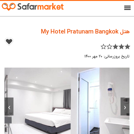
menu
هتل My Hotel Pratunam Bangkok
star_border star_border star star star
تاریخ بروزرسانی: ۲۰ مهر ۱۴۰۰
›
‹