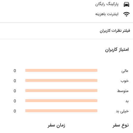
directions_car
پارکینگ رایگان
wifi
اینترنت باهزینه
فیلتر نظرات کاربران
امتیاز کاربران
عالی
0
خوب
0
متوسط
0
بد
0
خیلی بد
0
نوع سفر
زمان سفر