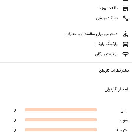
store
نظافت روزانه
fitness_center
باشگاه ورزشی
accessible
دسترسی برای سالمندان و معلولان
directions_car
پارکینگ رایگان
wifi
اینترنت رایگان
فیلتر نظرات کاربران
امتیاز کاربران
عالی
0
خوب
0
متوسط
0