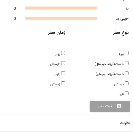
بد
0
خیلی بد
0
نوع سفر
زمان سفر
زوج
بهار
خانواده(فرزند خردسال)
تابستان
خانواده(فرزند نوجوان)
پاییز
دوستان
زمستان
تنها
ثبت نظر
rate_review
نظرات