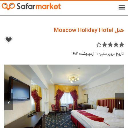
menu
هتل Moscow Holiday Hotel
star_border star star star star
تاریخ بروزرسانی: ۱۱ اردیبهشت ۱۴۰۲
›
‹