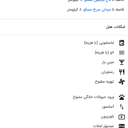
فاصله تا
کاخ کرملین مسکو
: ۸ کیلومتر
فاصله تا
میدان سرخ مسکو
: ۸ کیلومتر
امکانات هتل
local_laundry_service
لباسشویی (با هزینه)
menu
اتو (با هزینه)
local_bar
مینی بار
restaurant
رستوران
toys
تهویه مطبوع
pets
ورود حیوانات خانگی ممنوع
import_export
آسانسور
live_tv
تلویزیون
fiber_pin
صندوق امانات