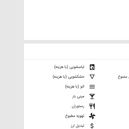
local_laundry_service
لباسشویی (با هزینه)
details
 ممنوع
خشکشویی (با هزینه)
menu
اتو (با هزینه)
local_bar
مینی بار
restaurant
رستوران
toys
تهویه مطبوع
attach_money
تبدیل ارز