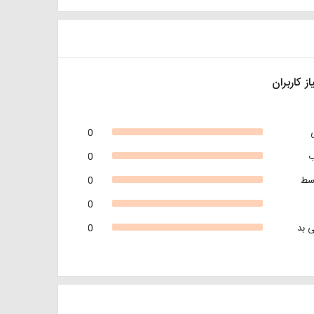
از کاربران
0
0
سط
0
0
 بد
0