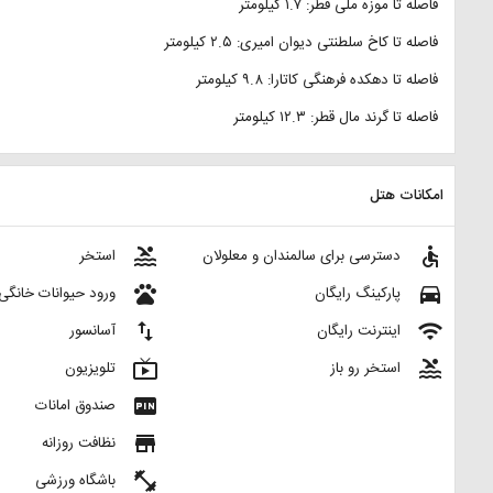
فاصله تا موزه ملی قطر: ۱.۷ کیلومتر
فاصله تا کاخ سلطنتی دیوان امیری: ۲.۵ کیلومتر
فاصله تا دهکده فرهنگی کاتارا: ۹.۸ کیلومتر
فاصله تا گرند مال قطر: ۱۲.۳ کیلومتر
امکانات هتل
pool
accessible
دسترسی برای سالمندان و معلولان
استخر
pets
directions_car
پارکینگ رایگان
ورود حیوانات خانگی
import_export
wifi
اینترنت رایگان
آسانسور
live_tv
pool
استخر رو باز
تلویزیون
fiber_pin
صندوق امانات
store
نظافت روزانه
fitness_center
باشگاه ورزشی