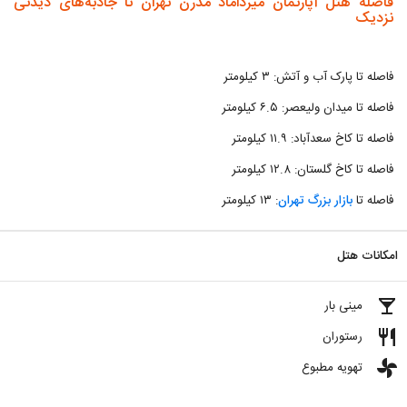
فاصله هتل آپارتمان میرداماد مدرن تهران تا جاذبه‌های دیدنی
نزدیک
فاصله تا پارک آب و آتش: ۳ کیلومتر
فاصله تا میدان ولیعصر: ۶.۵ کیلومتر
فاصله تا کاخ سعدآباد: ۱۱.۹ کیلومتر
فاصله تا کاخ گلستان: ۱۲.۸ کیلومتر
فاصله تا
بازار بزرگ تهران
: ۱۳ کیلومتر
امکانات هتل
local_bar
مینی بار
restaurant
رستوران
toys
تهویه مطبوع