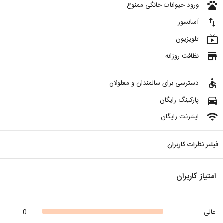
pets
ورود حیوانات خانگی ممنوع
import_export
آسانسور
live_tv
تلویزیون
store
نظافت روزانه
accessible
دسترسی برای سالمندان و معلولان
directions_car
پارکینگ رایگان
wifi
اینترنت رایگان
فیلتر نظرات کاربران
امتیاز کاربران
عالی
0