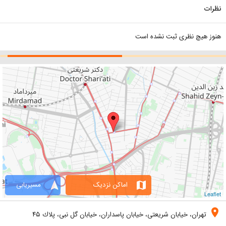
نظرات
هنوز هیچ نظری ثبت نشده است
navigation
map
اماکن نزدیک
مسیریابی
Leaflet
location_on
تهران، خیابان شریعتی، خیابان پاسداران، خيابان گل نبی، پلاك ۴۵