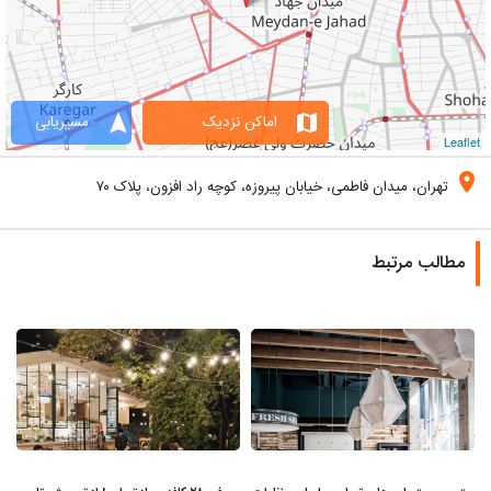
navigation
map
اماکن نزدیک
مسیریابی
Leaflet
location_on
تهران، میدان فاطمی، خیابان پیروزه، کوچه راد افزون، پلاک ۷۰
مطالب مرتبط