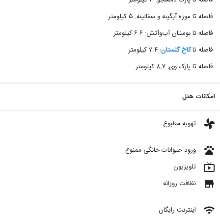
فاصله تا پارک دانشجو: ۳ کیلومتر
فاصله تا موزه آبگینه و سفالینه: ۵ کیلومتر
فاصله تا بوستان آب‌وآتش: ۶.۶ کیلومتر
فاصله تا
کاخ گلستان
: ۷.۴ کیلومتر
فاصله تا پارک‌ وی: ۸.۷ کیلومتر
امکانات هتل
toys
تهویه مطبوع
pets
ورود حیوانات خانگی ممنوع
live_tv
تلویزیون
store
نظافت روزانه
wifi
اینترنت رایگان