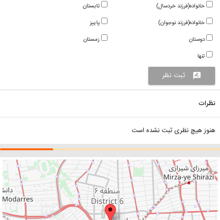
خانواده(فرزند خردسال)
تابستان
خانواده(فرزند نوجوان)
پاییز
دوستان
زمستان
تنها
ثبت نظر
rate_review
نظرات
هنوز هیچ نظری ثبت نشده است