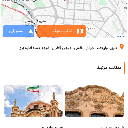
navigation
map
اماکن نزدیک
مسیریابی
Leaflet
location_on
تبریز، ولیعصر، خیابان نظامی، خیابان قطران، کوچه جنب اداره برق
مطالب مرتبط
خانه حریری تبریز
میدان ساعت تبریز