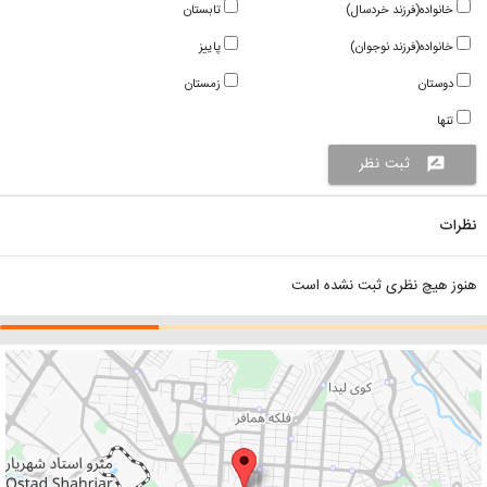
خانواده(فرزند خردسال)
تابستان
خانواده(فرزند نوجوان)
پاییز
دوستان
زمستان
تنها
ثبت نظر
rate_review
نظرات
هنوز هیچ نظری ثبت نشده است