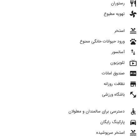
restaurant
رستوران
toys
تهویه مطبوع
pool
استخر
pets
ورود حیوانات خانگی ممنوع
import_export
آسانسور
live_tv
تلویزیون
fiber_pin
صندوق امانات
store
نظافت روزانه
fitness_center
باشگاه ورزشی
accessible
دسترسی برای سالمندان و معلولان
directions_car
پارکینگ رایگان
pool
استخر سرپوشیده