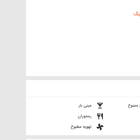
یک
local_bar
 ممنوع
مینی بار
restaurant
رستوران
toys
تهویه مطبوع