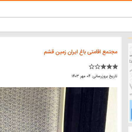
مجتمع اقامتی باغ ایران زمین قشم
star_border star_border star star star
تاریخ بروزرسانی: ۰۴ مهر ۱۴۰۳