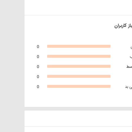
از کاربران
0
0
سط
0
0
 بد
0