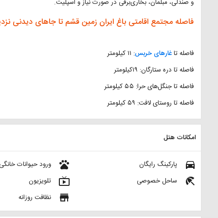
و صندلی، مبلمان، بخاری‌برقی در صورت نیاز و اسپلیت.
فاصله مجتمع اقامتی باغ ایران زمین قشم تا جاهای دیدنی نزد
فاصله تا
غارهای خربس
: ۱۱ کیلومتر
فاصله تا دره ستارگان: ۱۹کیلومتر
فاصله تا جنگل‌های حرا: ۵۵ کیلومتر
فاصله تا روستای لافت: ۵۹ کیلومتر
امکانات هتل
pets
directions_car
پارکینگ رایگان
ورود حیوانات خانگی
live_tv
beach_access
ساحل خصوصی
تلویزیون
store
نظافت روزانه