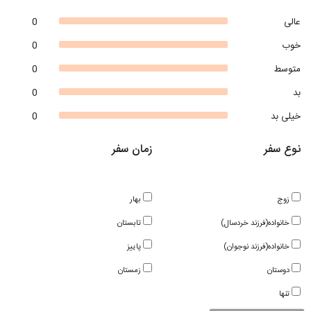
عالی
0
خوب
0
متوسط
0
بد
0
خیلی بد
0
نوع سفر
زمان سفر
زوج
بهار
خانواده(فرزند خردسال)
تابستان
خانواده(فرزند نوجوان)
پاییز
دوستان
زمستان
تنها