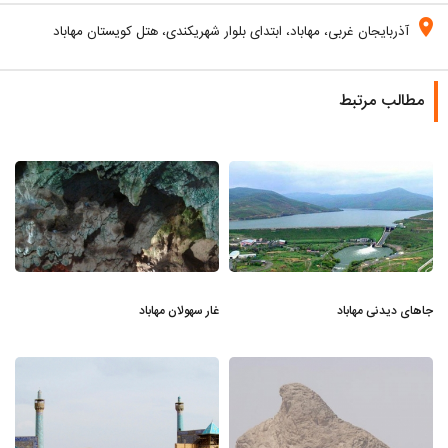
location_on
آذربایجان غربی، مهاباد، ابتدای بلوار شهریکندی، هتل کویستان مهاباد
مطالب مرتبط
جاهای دیدنی مهاباد
غار سهولان مهاباد