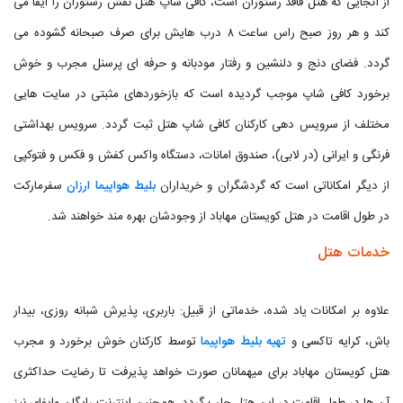
از آنجایی که هتل فاقد رستوران است، کافی شاپ هتل نقش رستوران را ایفا می
کند و هر روز صبح راس ساعت ۸ درب هایش برای صرف صبحانه گشوده می
گردد. فضای دنج و دلنشین و رفتار مودبانه و حرفه ای پرسنل مجرب و خوش
برخورد کافی شاپ موجب گردیده است که بازخوردهای مثبتی در سایت هایی
مختلف از سرویس دهی کارکنان کافی شاپ هتل ثبت گردد. سرویس بهداشتی
فرنگی و ایرانی (در لابی)، صندوق امانات، دستگاه واکس کفش و فکس و فتوکپی
از دیگر امکاناتی است که گردشگران و خریداران
بلیط هواپیما ارزان
سفرمارکت
در طول اقامت در هتل کویستان مهاباد از وجودشان بهره مند خواهند شد.
خدمات هتل
علاوه بر امکانات یاد شده، خدماتی از قبیل: باربری، پذیرش شبانه روزی، بیدار
باش، کرایه تاکسی و
تهیه بلیط هواپیما
توسط کارکنان خوش برخورد و مجرب
هتل کویستان مهاباد برای میهمانان صورت خواهد پذیرفت تا رضایت حداکثری