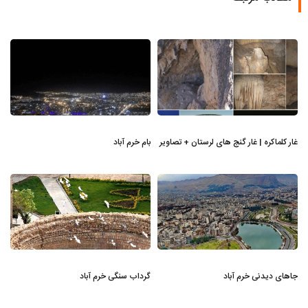
غار کلماکره | غار گنج های لرستان + تصاویر
بام خرم آباد
جاهای دیدنی خرم آباد
گرداب سنگی خرم آباد