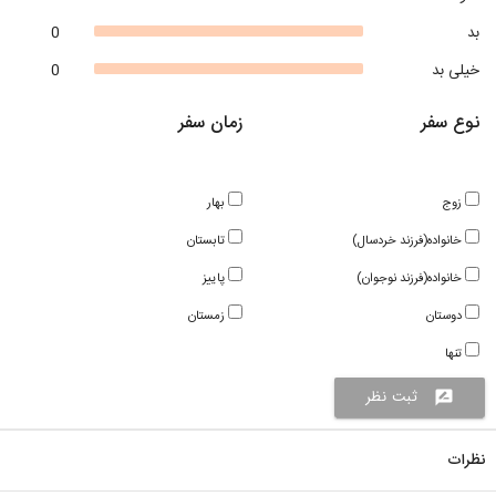
بد
0
خیلی بد
0
نوع سفر
زمان سفر
زوج
بهار
خانواده(فرزند خردسال)
تابستان
خانواده(فرزند نوجوان)
پاییز
دوستان
زمستان
تنها
ثبت نظر
rate_review
نظرات