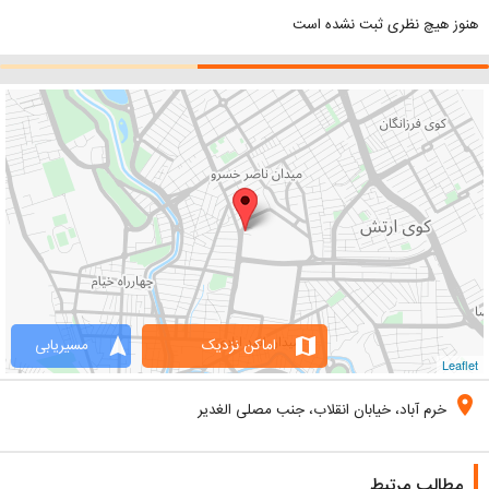
هنوز هیچ نظری ثبت نشده است
navigation
map
اماکن نزدیک
مسیریابی
Leaflet
location_on
خرم آباد، خیابان انقلاب، جنب مصلی الغدیر
مطالب مرتبط