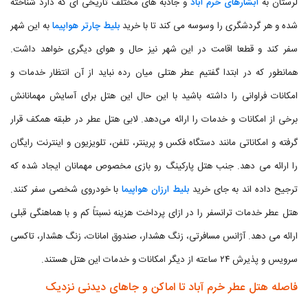
لرستان به
آبشارهای خرم آباد
و جاذبه های مختلف تاریخی ای که دارد شناخته
شده و هر گردشگری را وسوسه می کند تا با خرید
بلیط چارتر هواپیما
به این شهر
سفر کند و قطعا اقامت در این شهر نیز حال و هوای دیگری خواهد داشت.
همانطور که در ابتدا گفتیم عطر هتلی میان رده نباید از آن انتظار خدمات و
امکانات فراوانی را داشته باشید با این حال این هتل برای آسایش مهمانانش
برخی از امکانات و خدمات را ارائه می‌دهد. لابی هتل عطر در طبقه همکف قرار
گرفته و امکاناتی مانند دستگاه فکس و پرینتر، تلفن، تلویزیون و اینترنت رایگان
را ارائه می دهد. جنب هتل پارکینگ رو بازی مخصوص مهمانان ایجاد شده که
ترجیح داده اند به جای خرید
بلیط ارزان هواپیما
با خودروی شخصی سفر کنند.
هتل عطر خدمات ترانسفر را در ازای پرداخت هزینه نسبتاً کم و با هماهنگی قبلی
ارائه می‌ دهد. آژانس مسافرتی، زنگ هشدار، صندوق امانات، زنگ هشدار، تاکسی
سرویس و پذیرش ۲۴ ساعته از دیگر امکانات و خدمات این هتل هستند.
فاصله هتل عطر خرم آباد تا اماکن و جاهای دیدنی نزدیک