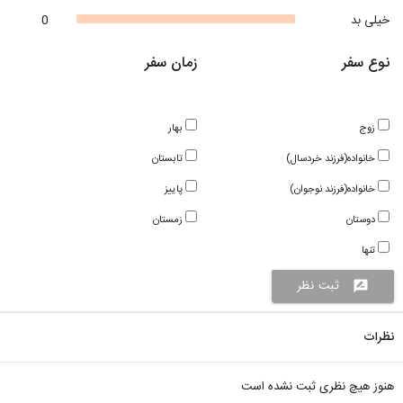
خیلی بد
0
نوع سفر
زمان سفر
زوج
بهار
خانواده(فرزند خردسال)
تابستان
خانواده(فرزند نوجوان)
پاییز
دوستان
زمستان
تنها
ثبت نظر
rate_review
نظرات
هنوز هیچ نظری ثبت نشده است