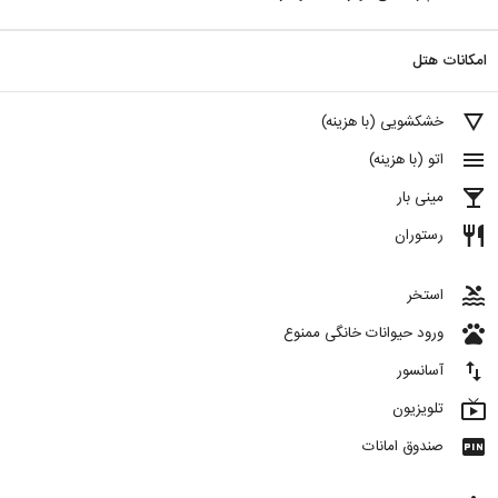
امکانات هتل
details
خشکشویی (با هزینه)
menu
اتو (با هزینه)
local_bar
مینی بار
restaurant
رستوران
pool
استخر
pets
ورود حیوانات خانگی ممنوع
import_export
آسانسور
live_tv
تلویزیون
fiber_pin
صندوق امانات