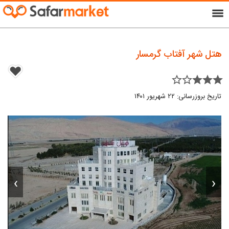
menu
هتل شهر آفتاب گرمسار
star_border star_border star star star
تاریخ بروزرسانی: ۲۲ شهریور ۱۴۰۱
›
‹