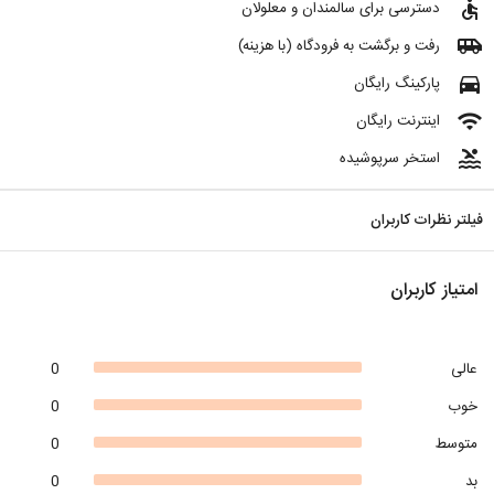
accessible
دسترسی برای سالمندان و معلولان
airport_shuttle
رفت و برگشت به فرودگاه (با هزینه)
directions_car
پارکینگ رایگان
wifi
اینترنت رایگان
pool
استخر سرپوشیده
فیلتر نظرات کاربران
امتیاز کاربران
عالی
0
خوب
0
متوسط
0
بد
0