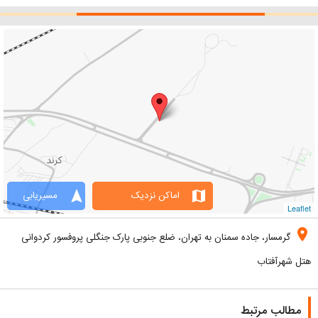
navigation
map
اماکن نزدیک
مسیریابی
Leaflet
location_on
گرمسار، جاده سمنان به تهران، ضلع جنوبی پارک جنگلی پروفسور کردوانی
هتل شهرآفتاب
مطالب مرتبط