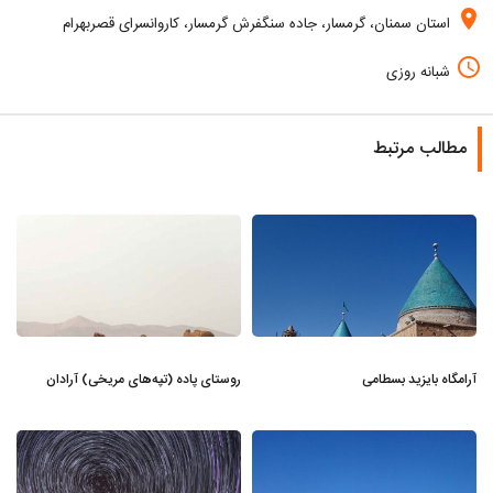
location_on
استان سمنان، گرمسار، جاده سنگفرش گرمسار، کاروانسرای قصربهرام
access_time
شبانه روزی
مطالب مرتبط
آرامگاه بایزید بسطامی
روستای پاده (تپه‌های مریخی) آرادان