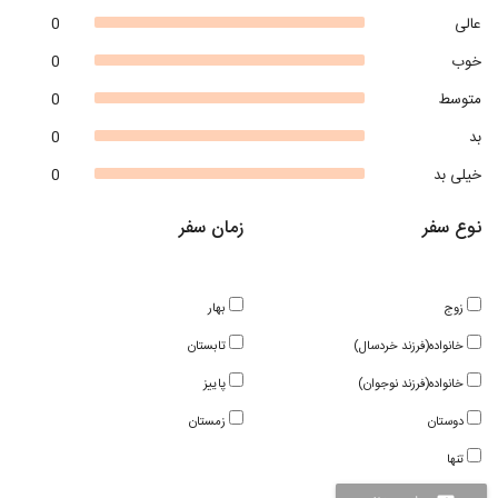
عالی
0
خوب
0
متوسط
0
بد
0
خیلی بد
0
نوع سفر
زمان سفر
زوج
بهار
خانواده(فرزند خردسال)
تابستان
خانواده(فرزند نوجوان)
پاییز
دوستان
زمستان
تنها