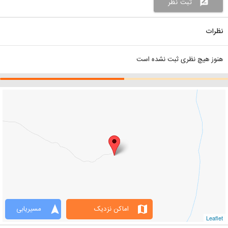
ثبت نظر
rate_review
نظرات
هنوز هیچ نظری ثبت نشده است
navigation
map
اماکن نزدیک
مسیریابی
Leaflet