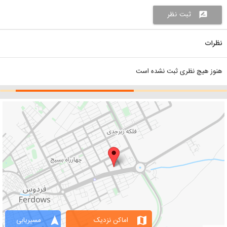
ثبت نظر
rate_review
نظرات
هنوز هیچ نظری ثبت نشده است
navigation
map
اماکن نزدیک
مسیریابی