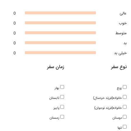
عالی
0
خوب
0
متوسط
0
بد
0
خیلی بد
0
نوع سفر
زمان سفر
زوج
بهار
خانواده(فرزند خردسال)
تابستان
خانواده(فرزند نوجوان)
پاییز
دوستان
زمستان
تنها