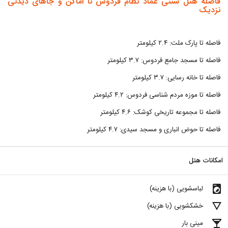
فاصله هتل سنتی عماد نظام فردوس تا اماکن و جاهای دیدنی
نزدیک
فاصله تا پارک ملت: ۲.۴ کیلومتر
فاصله تا مسجد جامع فردوس: ۳.۷ کیلومتر
فاصله تا خانه رسایی: ۳.۷ کیلومتر
فاصله تا موزه مردم شناسی فردوس: ۴.۲ کیلومتر
فاصله تا مجموعه تاریخی کوشک: ۴.۶ کیلومتر
فاصله تا حوض انباری و مسجد سیدی: ۴.۷ کیلومتر
امکانات هتل
local_laundry_service
لباسشویی (با هزینه)
details
خشکشویی (با هزینه)
local_bar
مینی بار