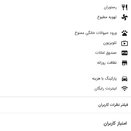
restaurant
رستوران
toys
تهویه مطبوع
pets
ورود حیوانات خانگی ممنوع
live_tv
تلویزیون
fiber_pin
صندوق امانات
store
نظافت روزانه
directions_car
پارکینگ با هزینه
wifi
اینترنت رایگان
فیلتر نظرات کاربران
امتیاز کاربران