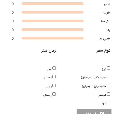
عالی
0
خوب
0
متوسط
0
بد
0
خیلی بد
0
نوع سفر
زمان سفر
زوج
بهار
خانواده(فرزند خردسال)
تابستان
خانواده(فرزند نوجوان)
پاییز
دوستان
زمستان
تنها
ثبت نظر
rate_review