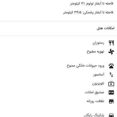
فاصله تا آبشار لولوم: ۳۱ کیلومتر
فاصله تا آبشار پشمکی: ۳۴٫۵ کیلومتر
امکانات هتل
restaurant
رستوران
toys
تهویه مطبوع
pets
ورود حیوانات خانگی ممنوع
import_export
آسانسور
live_tv
تلویزیون
fiber_pin
صندوق امانات
store
نظافت روزانه
directions_car
پارکینگ رایگان