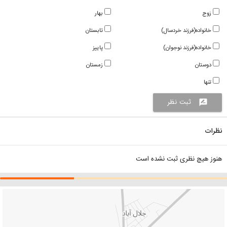
زوج
بهار
خانواده(فرزند خردسال)
تابستان
خانواده(فرزند نوجوان)
پاییز
دوستان
زمستان
تنها
ثبت نظر
rate_review
نظرات
هنوز هیچ نظری ثبت نشده است