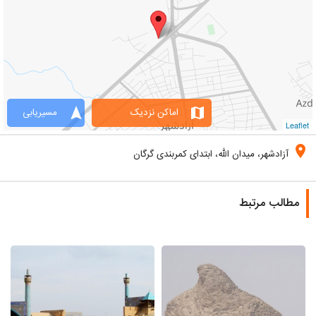
navigation
map
اماکن نزدیک
مسیریابی
Leaflet
location_on
آزادشهر، میدان الله، ابتدای کمربندی گرگان
مطالب مرتبط