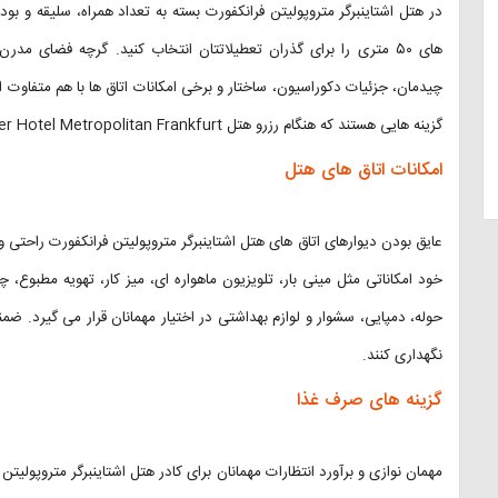
های ۵۰ متری را برای گذران تعطیلاتتان انتخاب کنید. گرچه فضای 
چیدمان، جزئیات دکوراسیون، ساختار و برخی امکانات اتاق ها با هم متفاوت
گزینه هایی هستند که هنگام رزرو هتل Steigenberger Hotel Metropolitan Frankfurt برایتان نمایش داده می شوند.
امکانات اتاق های هتل
عایق بودن دیوارهای اتاق های هتل اشتاینبرگر متروپولیتن فرانکفورت راحت
خود امکاناتی مثل مینی بار، تلویزیون ماهواره ای، میز کار، تهویه مطبوع، 
حوله، دمپایی، سشوار و لوازم بهداشتی در اختیار مهمانان قرار می گیرد. ضم
نگهداری کنند.
گزینه های صرف غذا