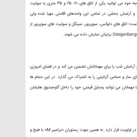
در هتل اشتاینبرگر متروپولیتن فرانکفورت بسته به تعداد همراه، سلیقه و بودجه خود می توانید یکی از اتاق های ۲۰- ۲۵ و ۳۵ متری یا سوئیت
مدرن و آرامش بخشی در تمامی این واحدهای اقامتی مهیا شده ولی
 است؛ اتاق های دلوکس، سوپریور، سینگل و سوئیت های سوپریور از
ی و آرامش شب را برای مهمانانش تضمین می کند و در فضای امروزی
چای ساز و حمامی گرانیتی را به اشتراک می گذارد. در این حمام ها
نا مهمانان می توانند وسایل قیمتی خود را داخل گاوصندوق هایشان
مهمان نوازی و برآورد انتظارات مهمانان برای کادر هتل اشتاینبرگر متروپولیتن در اولویت قرار دارد. به همین جهت رستوران «براسیر M» با طبخ و