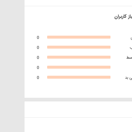
از کاربران
0
0
سط
0
0
 بد
0