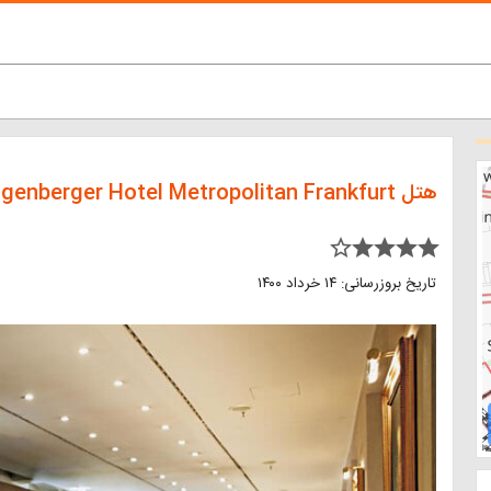
هتل Steigenberger Hotel Metropolitan Frankfurt
star_border star star star star
تاریخ بروزرسانی: ۱۴ خرداد ۱۴۰۰