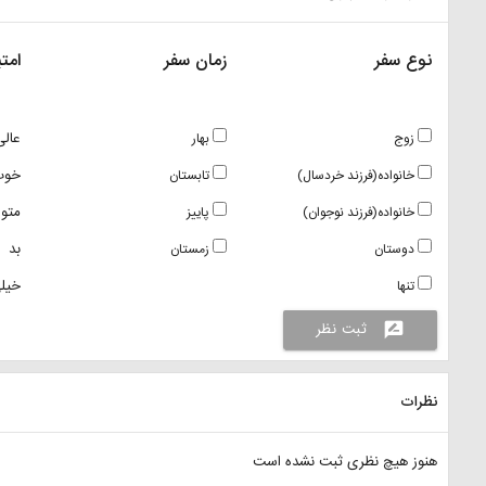
نوع سفر
زمان سفر
امتی
عالی
زوج
بهار
خوب
خانواده(فرزند خردسال)
تابستان
متو
خانواده(فرزند نوجوان)
پاییز
بد
دوستان
زمستان
خیلی
تنها
ثبت نظر
rate_review
نظرات
هنوز هیچ نظری ثبت نشده است