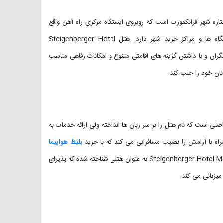
شتاینبرگر متروپولیتن یکی از هتل های مجموعه اشتاینبرگر و هتل ۴ ستاره شهر فرانکفورت است که روبروی ایستگاه مرکزی راه آهن واقع
شده و فاصله چندصد متری با منطقه تجاری، جاذبه های دیدنی، نمایشگاه ها و مراکز خرید شهر دارد. هتل Steigenberger Hotel
بانی از گردشگران و با داشتن گزینه های اقامتی متنوع و امکانات رفاهی مناسب
نان خود را جلب کند.
لی است که نام هتل را بر سر زبان ها انداخته ولی ارائه خدمات به
اه با آرامش را نصیب مسافرانی می کند که با خرید
بلیط هواپیما
مهمان این هتل شده اند. از این گذشته Steigenberger Hotel Metropolitan Frankfurt به عنوان هتلی شناخته شده که پذیرای
میزبانی می کند.