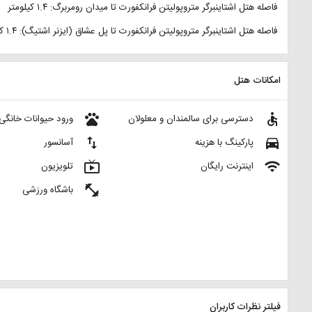
فاصله هتل اشتاینبرگر متروپولیتن فرانکفورت تا میدان رومربرگ: ۱.۴ کیلومتر
فاصله هتل اشتاینبرگر متروپولیتن فرانکفورت تا پل عشاق (ایزنر اشتیگ): ۱.۴ کیلومتر
امکانات هتل
pets
accessible
دسترسی برای سالمندان و معلولان
ورود حیوانات خانگی 
import_export
directions_car
پارکینگ با هزینه
آسانسور
live_tv
wifi
اینترنت رایگان
تلویزیون
fitness_center
باشگاه ورزشی
فیلتر نظرات کاربران