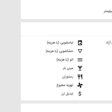
local_laundry_service
آزاد
لباسشویی (با هزینه)
details
خشکشویی (با هزینه)
menu
اتو (با هزینه)
local_bar
مینی بار
restaurant
رستوران
toys
تهویه مطبوع
attach_money
تبدیل ارز